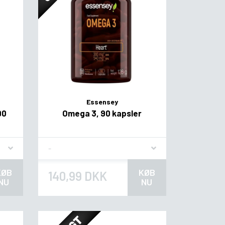
Essensey
90
Omega 3, 90 kapsler
Flavor
KØB
KØB
140,99 DKK
NU
NU