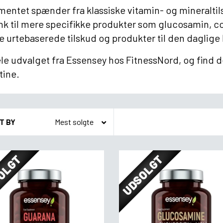
mentet spænder fra klassiske vitamin- og mineralt
nk til mere specifikke produkter som glucosamin, co
 urtebaserede tilskud og produkter til den daglige 
le udvalget fra Essensey hos FitnessNord, og find de
tine.
T BY
OLGT
UDSOLGT