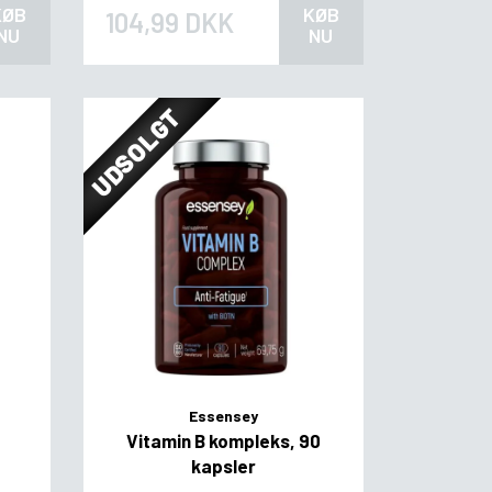
KØB
KØB
104,99 DKK
NU
NU
UDSOLGT
Essensey
0
Vitamin B kompleks, 90
kapsler