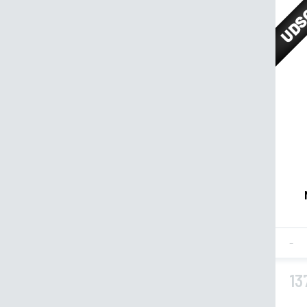
UDS
Fla
13