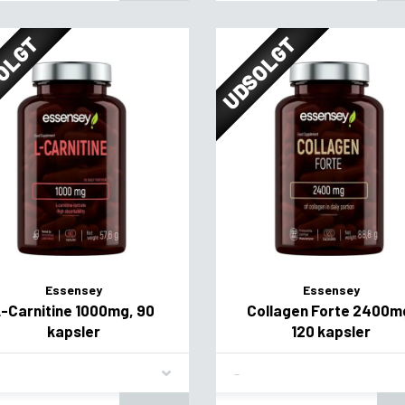
OLGT
UDSOLGT
Essensey
Essensey
-Carnitine 1000mg, 90
Collagen Forte 2400m
kapsler
120 kapsler
vor
Flavor