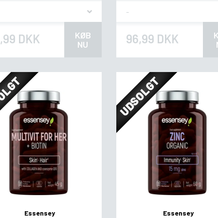
vor
Flavor
KØB
,99 DKK
96,99 DKK
NU
OLGT
UDSOLGT
Essensey
Essensey