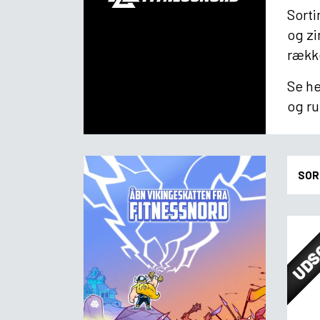
Sorti
og zi
række
Se he
og ru
SOR
UDS