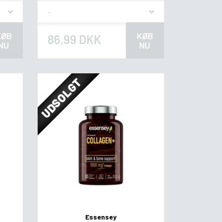
Flavor
KØB
KØB
86,99 DKK
NU
NU
UDSOLGT
Essensey