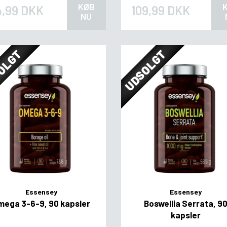
KØB
4,99 DKK
109,99 DKK
NU
OLGT
UDSOLGT
Essensey
Essensey
mega 3-6-9, 90 kapsler
Boswellia Serrata, 9
kapsler