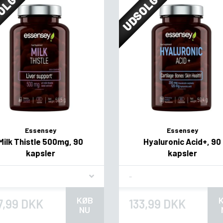
OLGT
UDSOLGT
Essensey
Essensey
Milk Thistle 500mg, 90
Hyaluronic Acid+, 90
kapsler
kapsler
vor
Flavor
KØB
7,99 DKK
133,99 DKK
NU