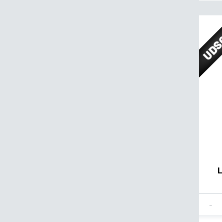
UDS
L
Fla