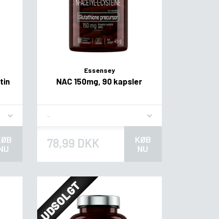
Essensey
tin
NAC 150mg, 90 kapsler
Flavor
KØB
KØB
78,99 DKK
NU
NU
UDSOLGT