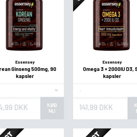
Essensey
Essensey
rean Ginseng 500mg, 90
Omega 3 + 2000IU D3, 
kapsler
kapsler
vor
Flavor
KØB
4,99 DKK
141,99 DKK
NU