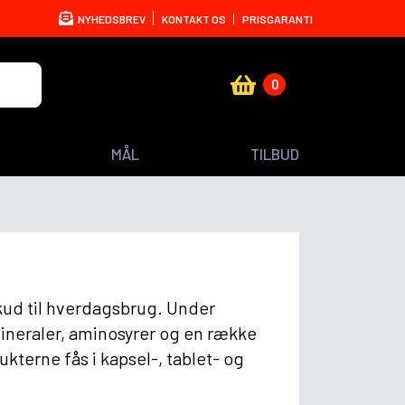
NYHEDSBREV
KONTAKT OS
PRISGARANTI
0
MÅL
TILBUD
kud til hverdagsbrug. Under
mineraler, aminosyrer og en række
kterne fås i kapsel-, tablet- og