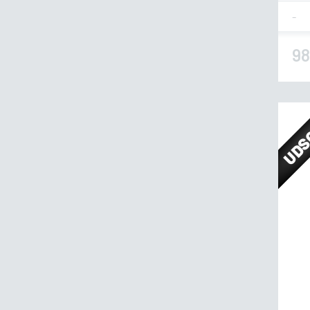
Fla
98
UDS