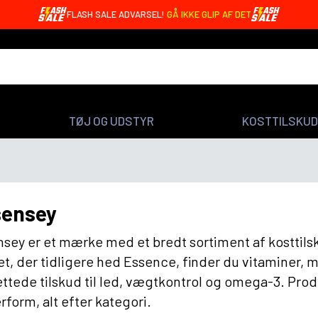
OREO BARS MED 20G PROTEIN - KUN 4,99 DKK 🤩
TØJ OG UDSTYR
KOSTTILSKUD
sensey
sey er et mærke med et bredt sortiment af kosttils
t, der tidligere hed Essence, finder du vitaminer, 
ttede tilskud til led, vægtkontrol og omega-3. Produ
rform, alt efter kategori.