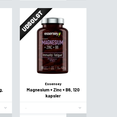
UDSOLGT
Essensey
g,
Magnesium + Zinc + B6, 120
kapsler
Flavor