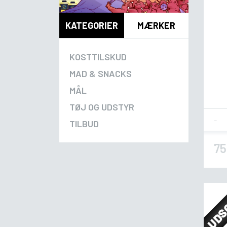
KATEGORIER
MÆRKER
KOSTTILSKUD
MAD & SNACKS
MÅL
TØJ OG UDSTYR
Fla
TILBUD
75
UDS