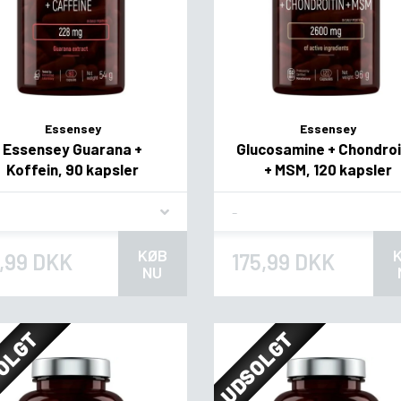
Essensey
Essensey
Essensey Guarana +
Glucosamine + Chondroi
Koffein, 90 kapsler
+ MSM, 120 kapsler
vor
Flavor
KØB
,99 DKK
175,99 DKK
NU
OLGT
UDSOLGT