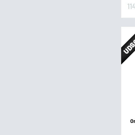
11
UDS
O