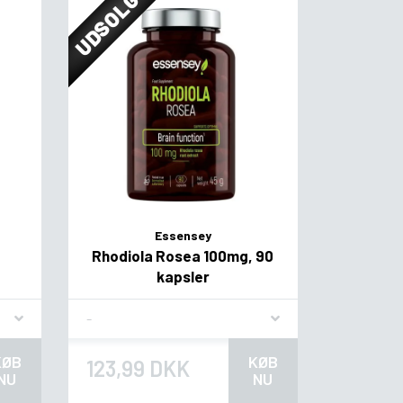
UDSOLGT
Essensey
Rhodiola Rosea 100mg, 90
kapsler
Flavor
KØB
KØB
123,99 DKK
NU
NU