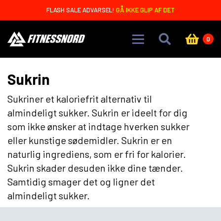
Skip to main content
FLASH SALE ADVARSEL!
GÅ IKKE GLIP AF DET
0
Sukrin
Sukriner et kaloriefrit alternativ til
almindeligt sukker. Sukrin er ideelt for dig
som ikke ønsker at indtage hverken sukker
eller kunstige sødemidler. Sukrin er en
naturlig ingrediens, som er fri for kalorier.
Sukrin skader desuden ikke dine tænder.
Samtidig smager det og ligner det
almindeligt sukker.