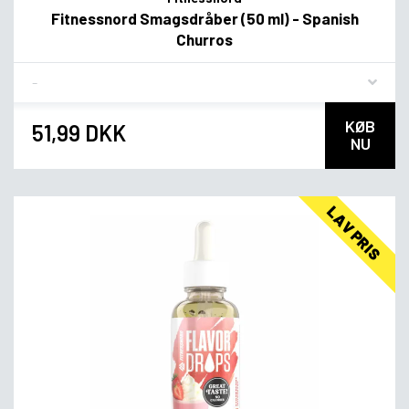
Fitnessnord Smagsdråber (50 ml) - Spanish
Churros
Flavor
KØB
51,99 DKK
NU
LAV PRIS