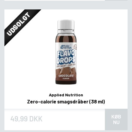
UDSOLGT
Applied Nutrition
Zero-calorie smagsdråber (38 ml)
KØB
49,99 DKK
NU