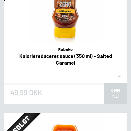
Rabeko
Kaloriereduceret sauce (350 ml) - Salted
Caramel
Flavor
KØB
49,99 DKK
NU
UDSOLGT