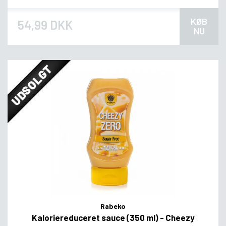
KØB
54,99 DKK
NU
UDSOLGT
Rabeko
Kaloriereduceret sauce (350 ml) - Cheezy