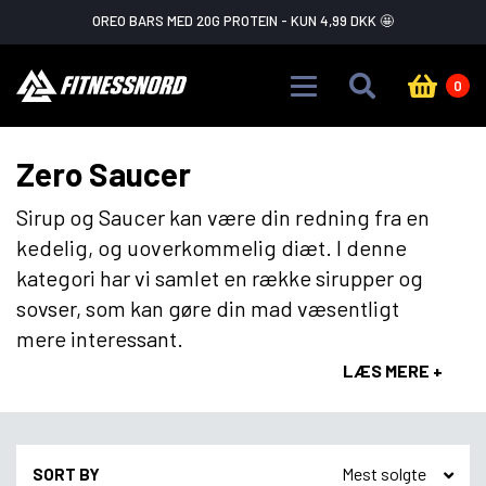
Skip to main content
FLASH SALE ADVARSEL!
GÅ IKKE GLIP AF DET
0
Zero Saucer
Sirup og Saucer kan være din redning fra en
kedelig, og uoverkommelig diæt. I denne
kategori har vi samlet en række sirupper og
sovser, som kan gøre din mad væsentligt
mere interessant.
LÆS MERE +
SORT BY