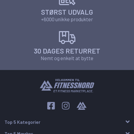
STØRST UDVALG
+6000 unikke produkter
30 DAGES RETURRET
Nemt og enkelt at bytte
Top 5 Kategorier
Top 5 Mærker