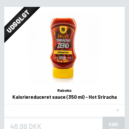
UDSOLGT
Rabeko
Kaloriereduceret sauce (350 ml) - Hot Sriracha
Flavor
KØB
48,99 DKK