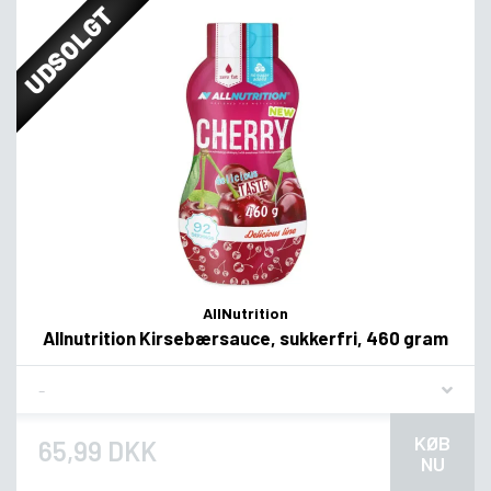
UDSOLGT
AllNutrition
Allnutrition Kirsebærsauce, sukkerfri, 460 gram
Flavor
KØB
65,99 DKK
NU