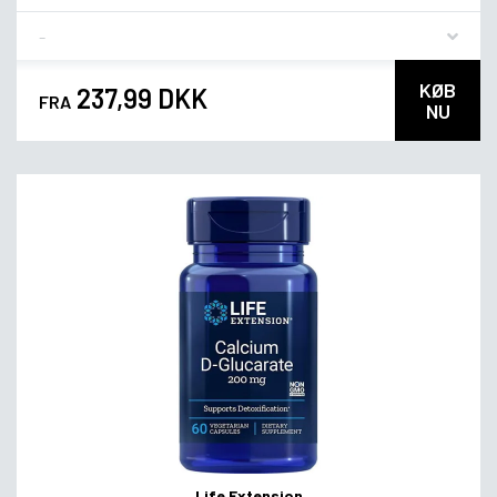
Flavor
KØB
237,99 DKK
FRA
NU
Life Extension