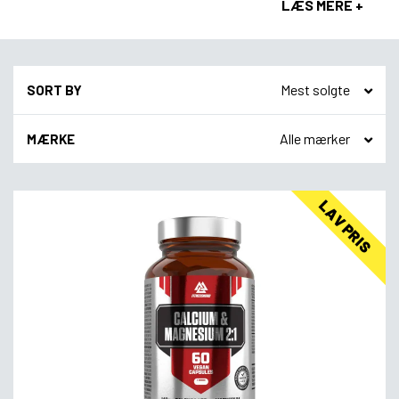
LÆS MERE +
SORT BY
MÆRKE
LAV PRIS