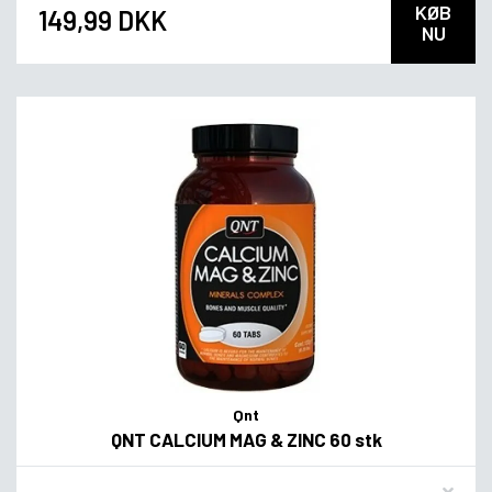
KØB
149,99 DKK
NU
Qnt
QNT CALCIUM MAG & ZINC 60 stk
Flavor