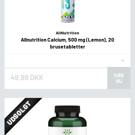
AllNutrition
Allnutrition Calcium, 500 mg (Lemon), 20
brusetabletter
Flavor
KØB
49,99 DKK
NU
UDSOLGT