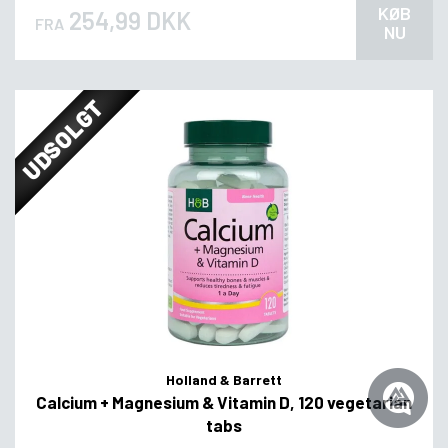
KØB
254,99 DKK
FRA
NU
UDSOLGT
Holland & Barrett
Calcium + Magnesium & Vitamin D, 120 vegetarian
tabs