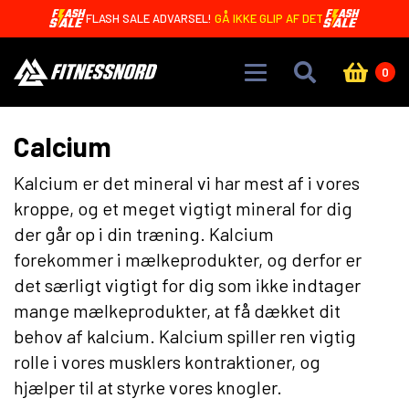
Skip to main content
OREO BARS MED 20G PROTEIN - KUN 4,99 DKK 🤩
0
Calcium
Kalcium er det mineral vi har mest af i vores
kroppe, og et meget vigtigt mineral for dig
der går op i din træning. Kalcium
forekommer i mælkeprodukter, og derfor er
det særligt vigtigt for dig som ikke indtager
mange mælkeprodukter, at få dækket dit
behov af kalcium. Kalcium spiller ren vigtig
rolle i vores musklers kontraktioner, og
hjælper til at styrke vores knogler.