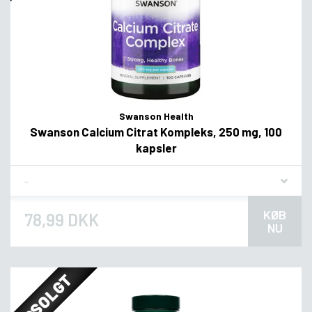
Swanson Health
Swanson Calcium Citrat Kompleks, 250 mg, 100
kapsler
Flavor
KØB
78,99 DKK
NU
UDSOLGT