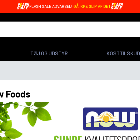
OREO BARS MED 20G PROTEIN - KUN 4,99 DKK 🤩
TØJ OG UDSTYR
KOSTTILSKUD
w Foods