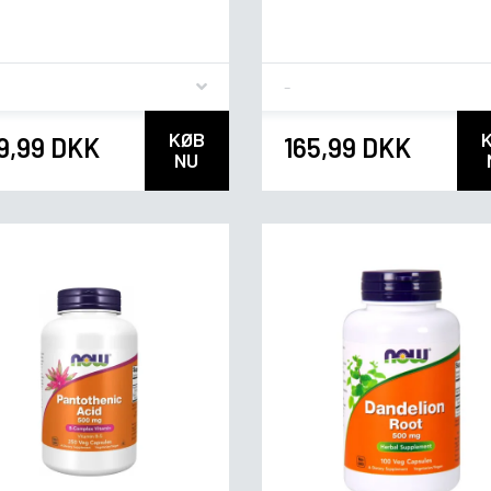
vor
Flavor
KØB
9,99 DKK
165,99 DKK
NU