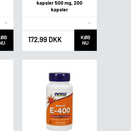
kapsler 500 mg, 200
kapsler
Flavor
KØB
KØB
172,99 DKK
NU
NU