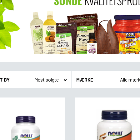
T BY
MÆRKE