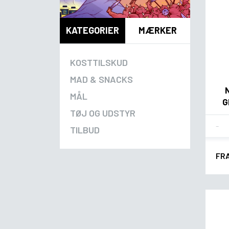
KATEGORIER
MÆRKER
KOSTTILSKUD
MAD & SNACKS
MÅL
G
TØJ OG UDSTYR
Fla
TILBUD
FR