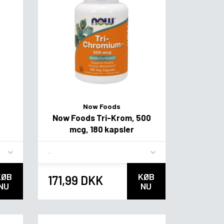
Now Foods
Now Foods Tri-Krom, 500
mcg, 180 kapsler
Flavor
KØB
KØB
171,99 DKK
NU
NU