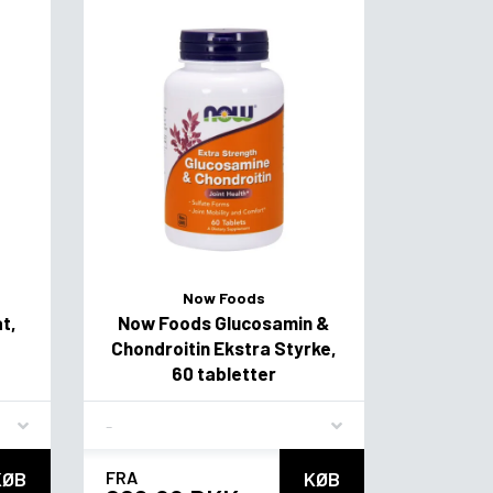
Now Foods
t,
Now Foods Glucosamin &
Chondroitin Ekstra Styrke,
60 tabletter
Flavor
KØB
FRA
KØB