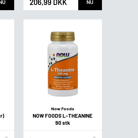
206,99 DKK
NU
NU
Now Foods
r)
NOW FOODS L-THEANINE
90 stk
Flavor