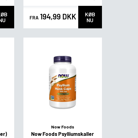
KØB
KØB
194,99 DKK
FRA
NU
NU
Now Foods
ter)
Now Foods Psylliumskaller