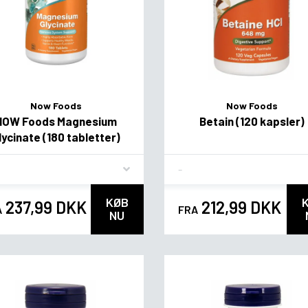
Now Foods
Now Foods
NOW Foods Magnesium
Betain (120 kapsler)
lycinate (180 tabletter)
vor
Flavor
KØB
237,99 DKK
212,99 DKK
A
FRA
NU