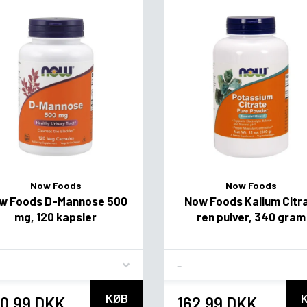
Now Foods
Now Foods
w Foods D-Mannose 500
Now Foods Kalium Citra
mg, 120 kapsler
ren pulver, 340 gram
vor
Flavor
KØB
0,99 DKK
162,99 DKK