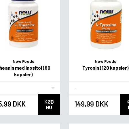
Now Foods
Now Foods
heanin med inositol (60
Tyrosin (120 kapsler)
kapsler)
vor
Flavor
KØB
5,99 DKK
149,99 DKK
NU