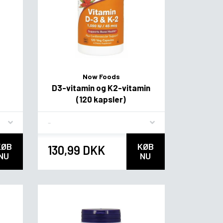
Now Foods
D3-vitamin og K2-vitamin
(120 kapsler)
Flavor
KØB
KØB
130,99 DKK
NU
NU