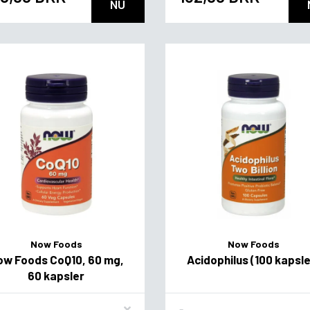
NU
Now Foods
Now Foods
ow Foods CoQ10, 60 mg,
Acidophilus (100 kapsle
60 kapsler
vor
Flavor