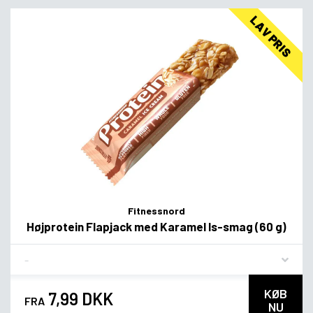
LAV PRIS
Fitnessnord
Højprotein Flapjack med Karamel Is-smag (60 g)
Flavor
KØB
7,99 DKK
FRA
NU