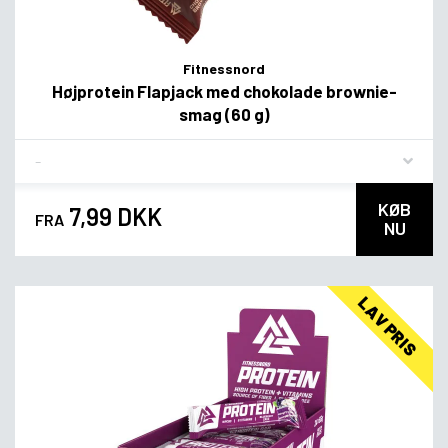
Fitnessnord
Højprotein Flapjack med chokolade brownie-
smag (60 g)
Flavor
KØB
7,99 DKK
FRA
NU
LAV PRIS