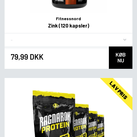
Fitnessnord
Zink (120 kapsler)
Flavor
KØB
79,99 DKK
NU
LAV PRIS