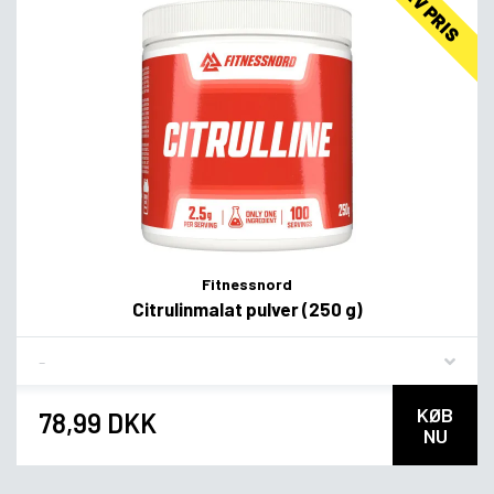
LAV PRIS
Fitnessnord
Citrulinmalat pulver (250 g)
Flavor
KØB
78,99 DKK
NU