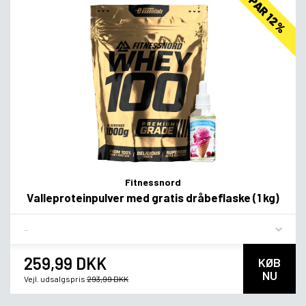
SPAR 12%
Fitnessnord
Valleproteinpulver med gratis dråbeflaske (1 kg)
Flavor
259,99 DKK
KØB
NU
Vejl. udsalgspris
293,99 DKK