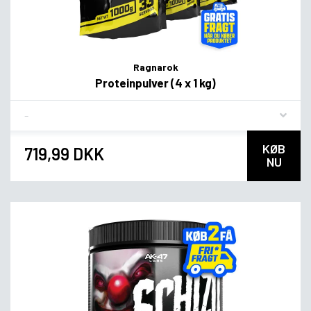
Ragnarok
Proteinpulver (4 x 1 kg)
Flavor
KØB
719,99 DKK
NU