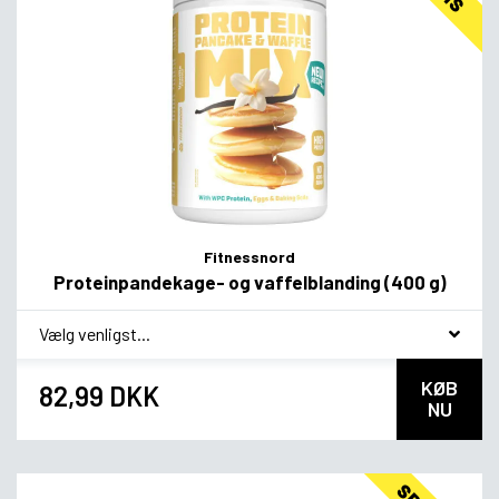
Fitnessnord
Proteinpandekage- og vaffelblanding (400 g)
*
Smagsvariant
KØB
82,99 DKK
NU