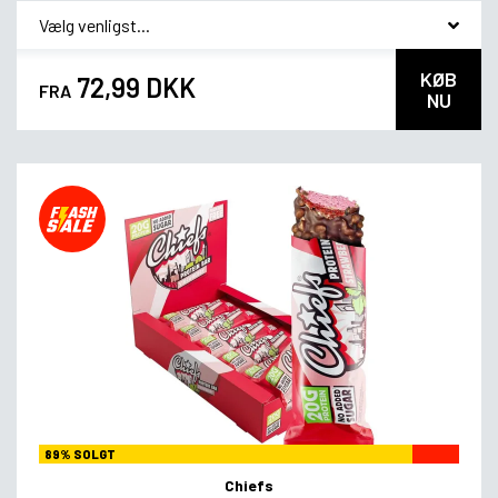
*
Smagsvariant
KØB
72,99 DKK
FRA
NU
89% SOLGT
Chiefs