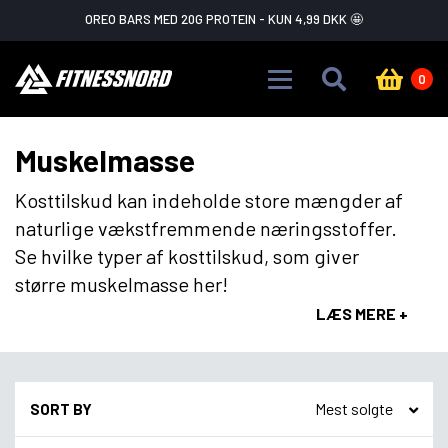
Skip to main content
FLASH SALE ADVARSEL!
GÅ IKKE GLIP AF DET
0
Muskelmasse
Kosttilskud kan indeholde store mængder af
naturlige vækstfremmende næringsstoffer.
Se hvilke typer af kosttilskud, som giver
større muskelmasse her!
LÆS MERE +
SORT BY