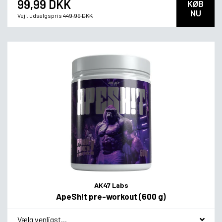
99,99 DKK
KØB
NU
Vejl. udsalgspris
449,99 DKK
AK47 Labs
ApeSh!t pre-workout (600 g)
*
Smagsvariant