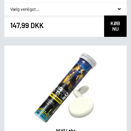
*
Smagsvariant
KØB
147,99 DKK
NU
AK47 Labs