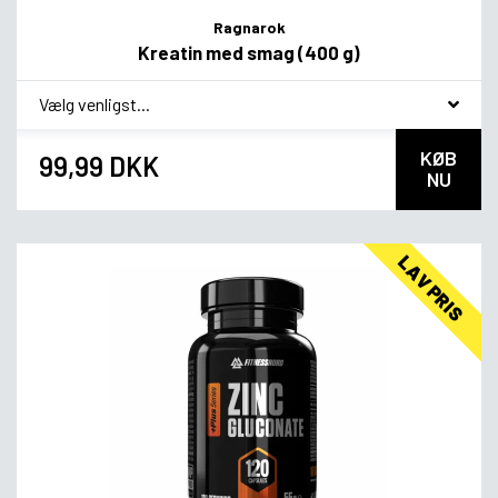
Ragnarok
Kreatin med smag (400 g)
*
Smagsvariant
KØB
99,99 DKK
NU
LAV PRIS