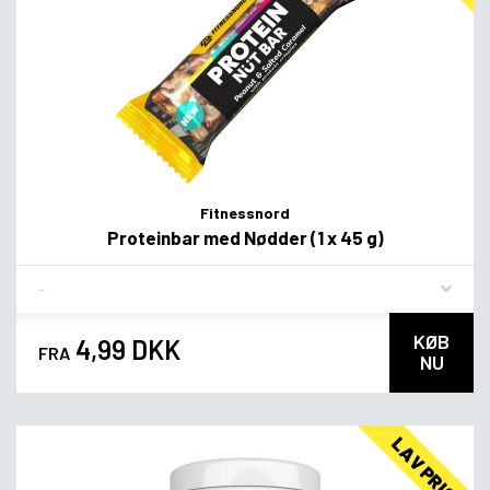
Fitnessnord
Proteinbar med Nødder (1 x 45 g)
Flavor
KØB
4,99 DKK
FRA
NU
LAV PRIS