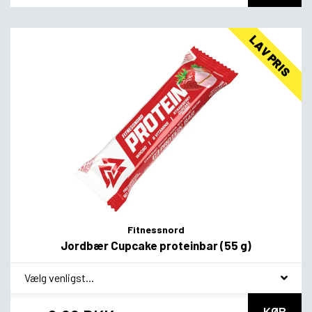
LAV PRIS
Fitnessnord
Jordbær Cupcake proteinbar (55 g)
*
Smagsvariant
KØB