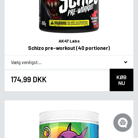
AK47 Labs
Schizo pre-workout (40 portioner)
*
Smagsvariant
KØB
174,99 DKK
NU