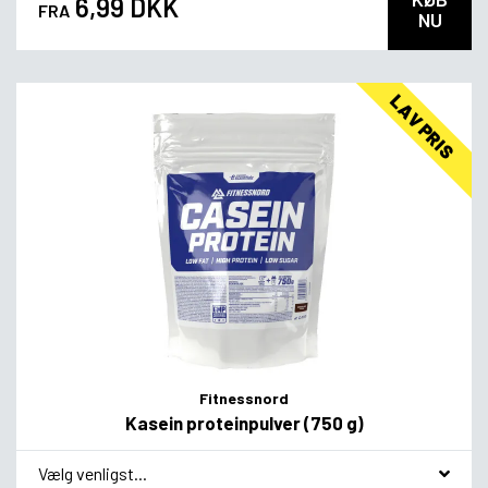
6,99 DKK
FRA
NU
LAV PRIS
Fitnessnord
Kasein proteinpulver (750 g)
*
Smagsvariant