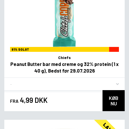
91% SOLGT
Chiefs
Peanut Butter bar med creme og 32% protein (1 x
40 g), Bedst før 29.07.2026
Flavor
KØB
4,99 DKK
FRA
NU