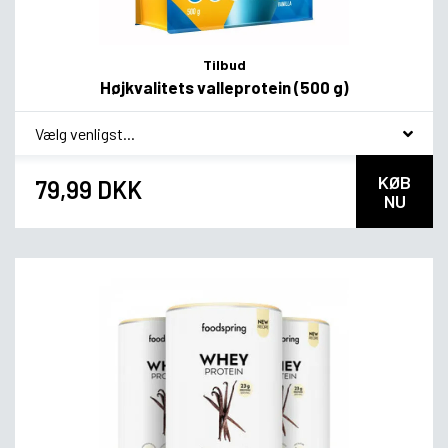
Tilbud
Højkvalitets valleprotein (500 g)
*
Smagsvariant
KØB
79,99 DKK
NU