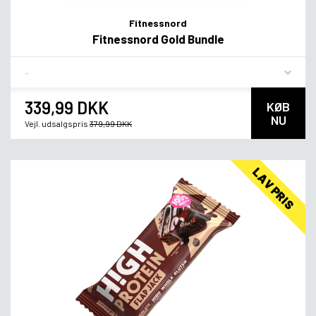
Fitnessnord
Fitnessnord Gold Bundle
Flavor
339,99 DKK
KØB
NU
Vejl. udsalgspris
379,99 DKK
LAV PRIS