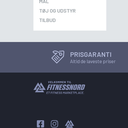
MÅL
TØJ OG UDSTYR
TILBUD
PRISGARANTI
Altid de laveste priser