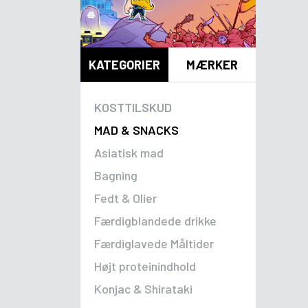
KATEGORIER
MÆRKER
KOSTTILSKUD
MAD & SNACKS
Asiatisk mad
Bagning
Fedt & Olier
Færdigblandede drikke
Færdiglavede Måltider
Højt proteinindhold
Konjac & Shirataki