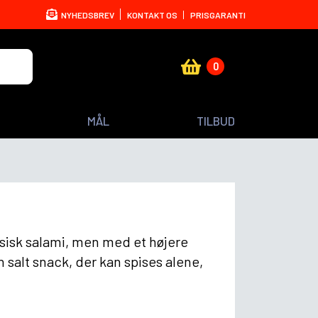
NYHEDSBREV
KONTAKT OS
PRISGARANTI
0
MÅL
TILBUD
assisk salami, men med et højere
salt snack, der kan spises alene,