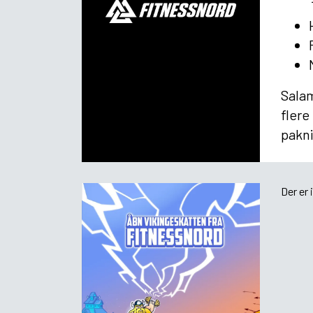
Salam
flere
pakni
Der er 