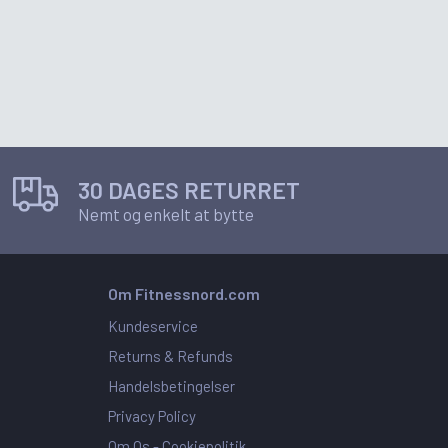
30 DAGES RETURRET
Nemt og enkelt at bytte
Om Fitnessnord.com
Kundeservice
Returns & Refunds
Handelsbetingelser
Privacy Policy
Om Os -
Cookiepolitik