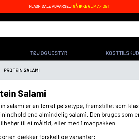
FLASH SALE ADVARSEL!
GÅ IKKE GLIP AF DET
TØJ OG UDSTYR
KOSTTILSKUD
PROTEIN SALAMI
tein Salami
in salami er en tørret pølsetype, fremstillet som kl
inindhold end almindelig salami. Den bruges som en 
ilbehør til et måltid, eller med i madpakken.
orien dækker forskellige varianter: