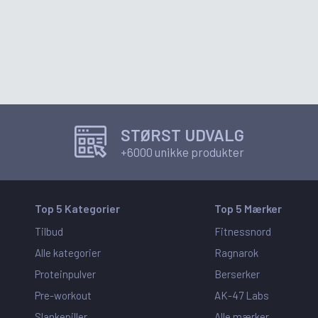
STØRST UDVALG
+6000 unikke produkter
Top 5 Kategorier
Top 5 Mærker
Tilbud
Fitnessnord
Alle kategorier
Ragnarok
Proteinpulver
Berserker
Pre-workout
AK-47 Labs
Slankepiller
Alle mærker