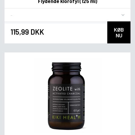
Flydende klorofyl (125 ml)
Flavor
KØB
115,99 DKK
NU