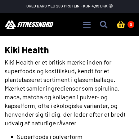
Skip to main content
OREO BARS MED 20G PROTEIN - KUN 4,99 DKK 🤩
0
Kiki Health
Kiki Health er et britisk mærke inden for
superfoods og kosttilskud, kendt for et
plantebaseret sortiment i glasemballage.
Mærket samler ingredienser som spirulina,
maca, matcha og kollagen i pulver- og
kapselform, ofte i økologiske varianter, og
henvender sig til dig, der leder efter et bredt
udvalg af naturlige råvarer.
Superfoods i pulverform