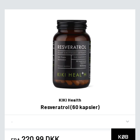
KIKI Health
Resveratrol (60 kapsler)
Flavor
KØB
220,99 DKK
FRA