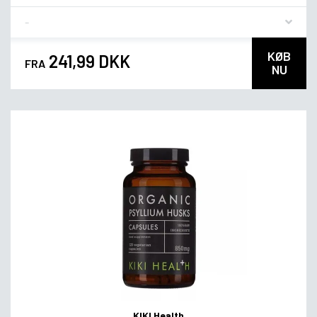
Flavor
KØB
241,99 DKK
FRA
NU
KIKI Health