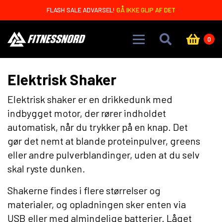
Skip to main content
FLASH SALE ADVARSEL!
GÅ IKKE GLIP AF DET
0
Elektrisk Shaker
Elektrisk shaker er en drikkedunk med
indbygget motor, der rører indholdet
automatisk, når du trykker på en knap. Det
gør det nemt at blande proteinpulver, greens
eller andre pulverblandinger, uden at du selv
skal ryste dunken.
Shakerne findes i flere størrelser og
materialer, og opladningen sker enten via
USB eller med almindelige batterier. Låget