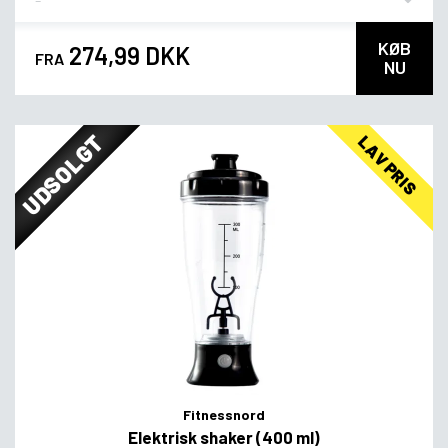
KØB
274,99 DKK
FRA
NU
UDSOLGT
LAV PRIS
Fitnessnord
Elektrisk shaker (400 ml)