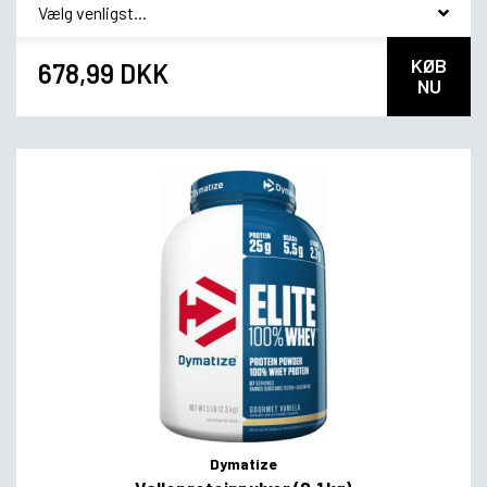
*
Smagsvariant
KØB
678,99 DKK
NU
Dymatize