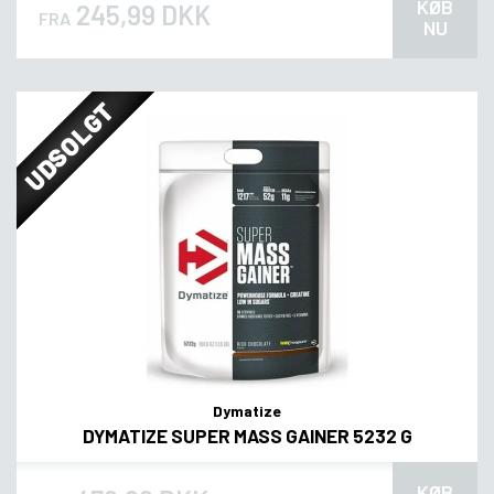
KØB
245,99 DKK
FRA
NU
UDSOLGT
Dymatize
DYMATIZE SUPER MASS GAINER 5232 G
KØB