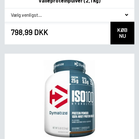
Valleproteinpulver (2,1 kg)
*
Smagsvariant
KØB
798,99 DKK
NU