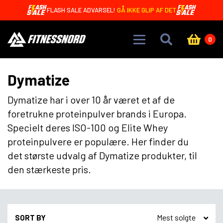
Skip to main content
OREO BARS MED 20G PROTEIN - KUN 4,99 DKK 🤩
0
Dymatize
Dymatize har i over 10 år været et af de
foretrukne proteinpulver brands i Europa.
Specielt deres ISO-100 og Elite Whey
proteinpulvere er populære. Her finder du
det største udvalg af Dymatize produkter, til
den stærkeste pris.
SORT BY