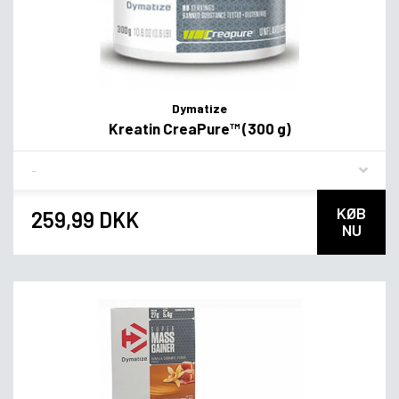
Dymatize
Kreatin CreaPure™ (300 g)
Flavor
KØB
259,99 DKK
NU