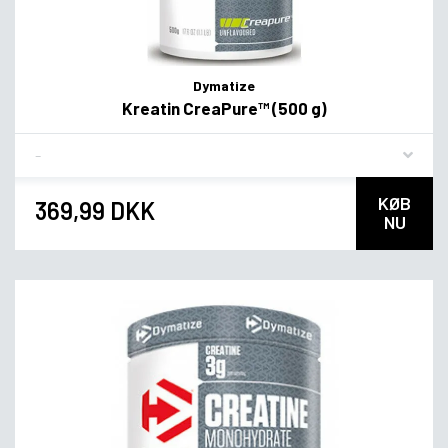
Dymatize
Kreatin CreaPure™ (500 g)
Flavor
KØB
369,99 DKK
NU