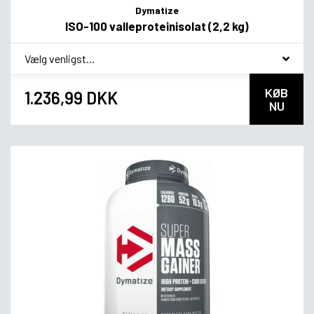
Dymatize
ISO-100 valleproteinisolat (2,2 kg)
*
Smagsvariant
KØB
1.236,99 DKK
NU