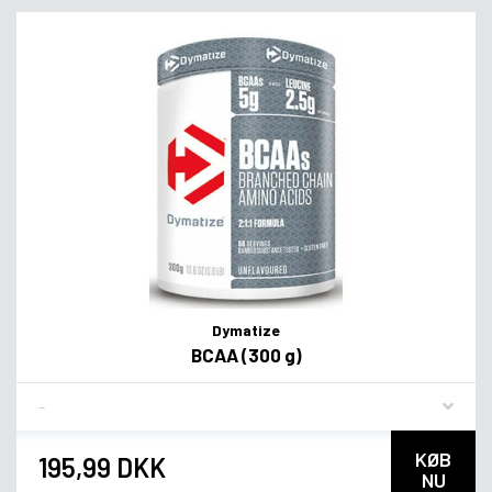
Dymatize
BCAA (300 g)
Flavor
KØB
195,99 DKK
NU