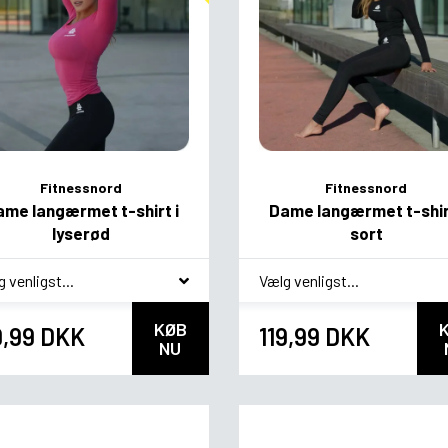
Fitnessnord
Fitnessnord
ame langærmet t-shirt i
Dame langærmet t-shirt
lyserød
sort
agsvariant
*
Smagsvariant
KØB
9,99 DKK
119,99 DKK
NU