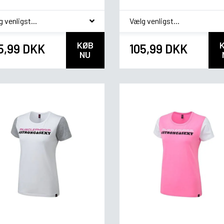
ag
*
smag
KØB
5,99 DKK
105,99 DKK
NU