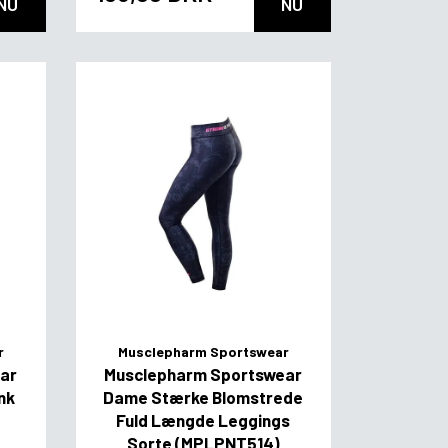
NU
NU
r
Musclepharm Sportswear
ar
Musclepharm Sportswear
nk
Dame Stærke Blomstrede
Fuld Længde Leggings
Sorte (MPLPNT514)