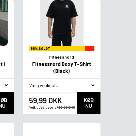
86% SOLGT
Fitnessnord
 i
Fitnessnord Boxy T-Shirt
(Black)
*
Smagsvariant
59,99 DKK
KØB
KØB
NU
NU
Vejl. udsalgspris
129,99 DKK