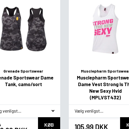
Grenade Sportswear
Musclepharm Sportswea
enade Sportswear Dame
Musclepharm Sportswe
Tank, camo/sort
Dame Vest Strong Is T
New Sexy Hvid
(MPLVST432)
ag
*
smag
A
KØB
105,99 DKK