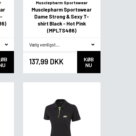
r
Musclepharm Sportswear
ar
Musclepharm Sportswear
-
Dame Strong & Sexy T-
86)
shirt Black - Hot Pink
(MPLTS486)
*
smag
KØB
KØB
137,99 DKK
NU
NU