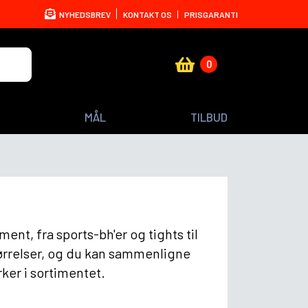
NYHEDSBREV
KONTAKT OS
PRISGARANTI
0
MÅL
TILBUD
nt, fra sports-bh'er og tights til
tørrelser, og du kan sammenligne
ker i sortimentet.