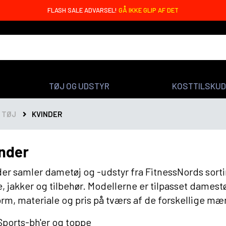
OREO BARS MED 20G PROTEIN - KUN 4,99 DKK 🤩
TØJ OG UDSTYR
KOSTTILSKUD
 TØJ
KVINDER
nder
er samler dametøj og -udstyr fra FitnessNords sortime
, jakker og tilbehør. Modellerne er tilpasset dames
rm, materiale og pris på tværs af de forskellige mær
Sports-bh'er og toppe