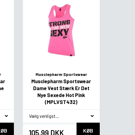
r
Musclepharm Sportswear
ar
Musclepharm Sportswear
he
Dame Vest Stærk Er Det
Nye Sexede Hot Pink
(MPLVST432)
*
smag
KØB
KØB
105,99 DKK