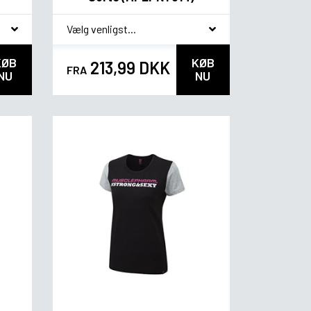
*
smag
KØB
KØB
213,99 DKK
FRA
NU
NU