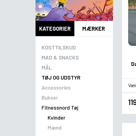
KATEGORIER
MÆRKER
KOSTTILSKUD
MAD & SNACKS
D
MÅL
TØJ OG UDSTYR
*
Sm
Accessories
Bukser
11
Fitnessnord Tøj
Kvinder
Mænd