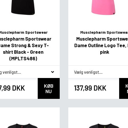
Musclepharm Sportswear
Musclepharm Sportswea
usclepharm Sportswear
Musclepharm Sportswe
Dame Strong & Sexy T-
Dame Outline Logo Tee,
shirt Black - Green
pink
(MPLTS486)
ag
*
smag
KØB
7,99 DKK
137,99 DKK
NU