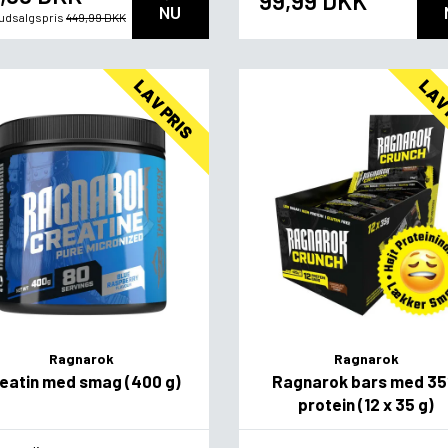
99,99 DKK
NU
. udsalgspris
449,99 DKK
LAV PRIS
LAV
Ragnarok
Ragnarok
eatin med smag (400 g)
Ragnarok bars med 3
protein (12 x 35 g)
agsvariant
Flavor