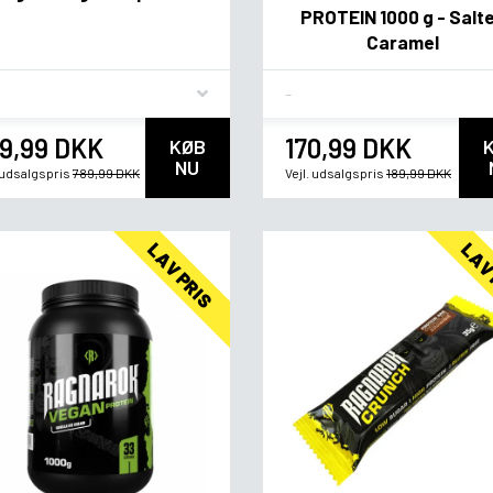
PROTEIN 1000 g - Salt
Caramel
vor
Flavor
9,99 DKK
170,99 DKK
KØB
NU
. udsalgspris
789,99 DKK
Vejl. udsalgspris
189,99 DKK
LAV PRIS
LAV