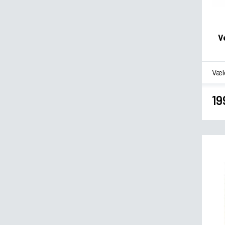
V
*
Sm
19