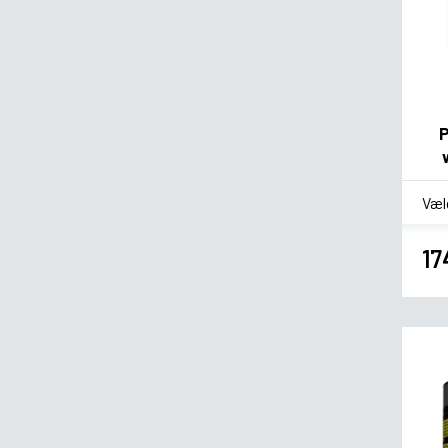
P
*
Sm
17