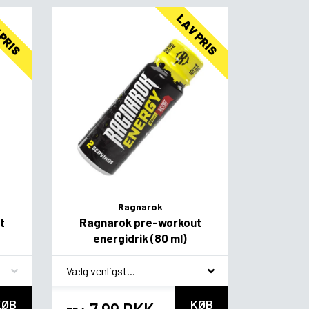
 PRIS
LAV PRIS
Ragnarok
t
Ragnarok pre-workout
energidrik (80 ml)
*
Smagsvariant
KØB
KØB