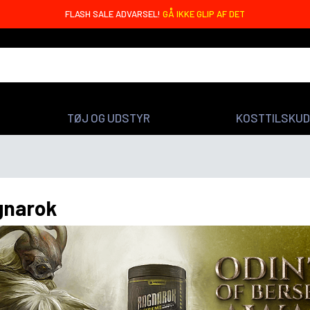
OREO BARS MED 20G PROTEIN - KUN 4,99 DKK 🤩
TØJ OG UDSTYR
KOSTTILSKUD
gnarok