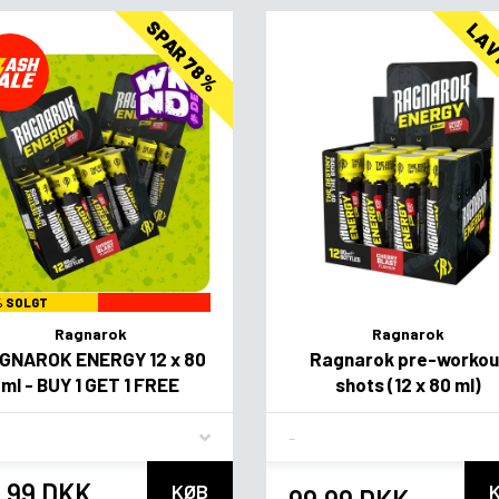
SPAR 78%
LAV
% SOLGT
Ragnarok
Ragnarok
GNAROK ENERGY 12 x 80
Ragnarok pre-workou
ml - BUY 1 GET 1 FREE
shots (12 x 80 ml)
vor
Flavor
,99 DKK
KØB