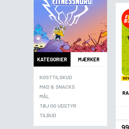
KATEGORIER
MÆRKER
KOSTTILSKUD
53
MAD & SNACKS
RA
MÅL
TØJ OG UDSTYR
Fla
TILBUD
99