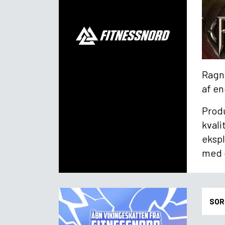
Ragna
af en
Produ
kvali
ekspl
med 
SOR