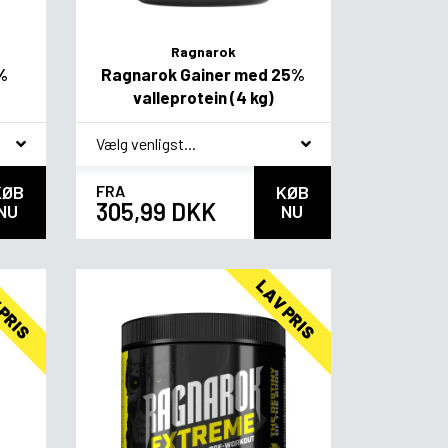
Ragnarok
%
Ragnarok Gainer med 25%
valleprotein (4 kg)
*
Smagsvariant
KØB
FRA
KØB
305,99 DKK
NU
NU
 PRIS
LAV PRIS