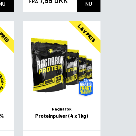
7,99 DKK
FRA
NU
NU
 PRIS
LAV PRIS
Ragnarok
5%
Proteinpulver (4 x 1 kg)
Flavor