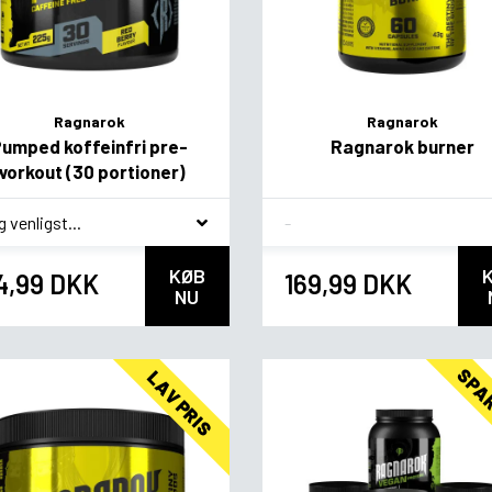
Ragnarok
Ragnarok
umped koffeinfri pre-
Ragnarok burner
workout (30 portioner)
agsvariant
Flavor
KØB
4,99 DKK
169,99 DKK
NU
SPA
LAV PRIS