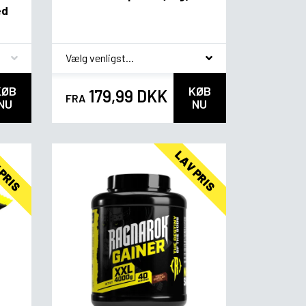
ed
*
Smagsvariant
KØB
KØB
179,99 DKK
FRA
NU
NU
 PRIS
LAV PRIS