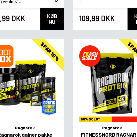
KØB
,99 DKK
109,99 DKK
NU
SPAR 10%
SPA
50% SOLGT
Ragnarok
Ragnarok
Ragnarok gainer pakke
FITNESSNORD RAGNAR