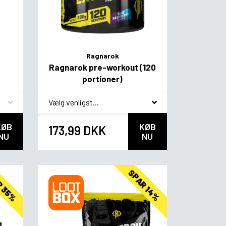
Ragnarok
Ragnarok pre-workout (120
portioner)
*
Smagsvariant
KØB
KØB
173,99 DKK
NU
NU
R 35%
SPAR 14%