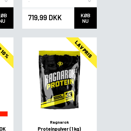
KØB
KØB
719,99 DKK
NU
NU
R 10%
LAV PRIS
Ragnarok
OK
Proteinpulver (1 kg)