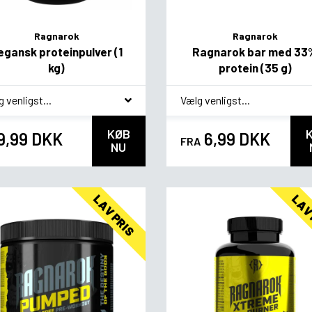
Ragnarok
Ragnarok
egansk proteinpulver (1
Ragnarok bar med 33
kg)
protein (35 g)
agsvariant
*
Smagsvariant
KØB
9,99 DKK
6,99 DKK
FRA
NU
LAV PRIS
LAV