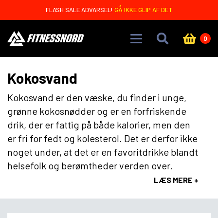
Skip to main content
FLASH SALE ADVARSEL!
GÅ IKKE GLIP AF DET
0
Kokosvand
Kokosvand er den væske, du finder i unge,
grønne kokosnødder og er en forfriskende
drik, der er fattig på både kalorier, men den
er fri for fedt og kolesterol. Det er derfor ikke
noget under, at det er en favoritdrikke blandt
helsefolk og berømtheder verden over.
LÆS MERE +