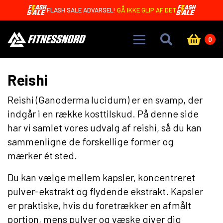
Skip to main content
KUN 3,99 DKK! 🤩 CREAMY CORE BARS MED 15G PROTEIN
0
Reishi
Reishi (Ganoderma lucidum) er en svamp, der
indgår i en række kosttilskud. På denne side
har vi samlet vores udvalg af reishi, så du kan
sammenligne de forskellige former og
mærker ét sted.
Du kan vælge mellem kapsler, koncentreret
pulver-ekstrakt og flydende ekstrakt. Kapsler
er praktiske, hvis du foretrækker en afmålt
portion, mens pulver og væske giver dig