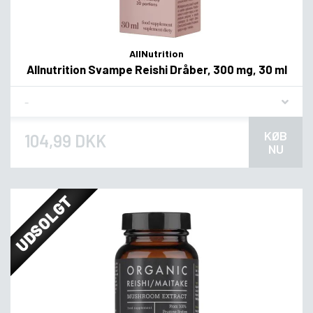
AllNutrition
Allnutrition Svampe Reishi Dråber, 300 mg, 30 ml
Flavor
KØB
104,99 DKK
NU
UDSOLGT