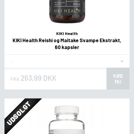
KIKI Health
KIKI Health Reishi og Maitake Svampe Ekstrakt,
60 kapsler
Flavor
KØB
263,99 DKK
FRA
NU
UDSOLGT