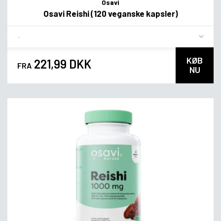
Osavi
Osavi Reishi (120 veganske kapsler)
Flavor
KØB
221,99 DKK
FRA
NU