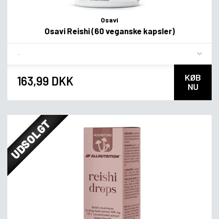
Osavi
Osavi Reishi (60 veganske kapsler)
Flavor
KØB
163,99 DKK
NU
UDSOLGT