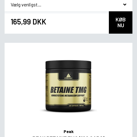
*
Smagsvariant
KØB
165,99 DKK
NU
Peak