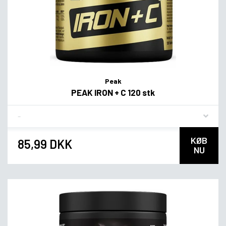
Peak
PEAK IRON + C 120 stk
Flavor
KØB
85,99 DKK
NU