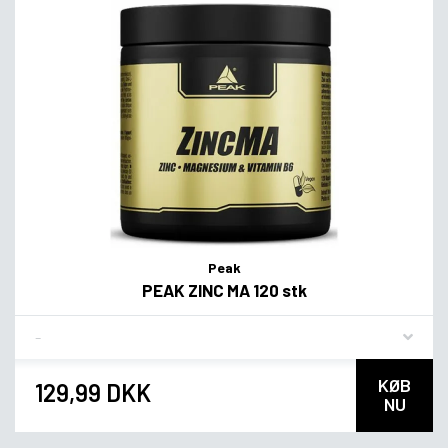
Peak
PEAK ZINC MA 120 stk
Flavor
KØB
129,99 DKK
NU