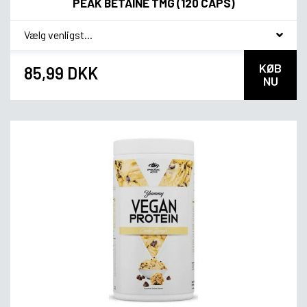
PEAK BETAINE TMG (120 CAPS)
*
Smagsvariant
KØB
85,99 DKK
NU