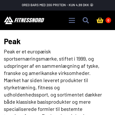
Skip to main content
FLASH SALE ADVARSEL!
GÅ IKKE GLIP AF DET
0
Peak
Peak er et europæisk
sportsernæringsmærke, stiftet i 1999, og
udspringer af en sammenlægning af tyske,
franske og amerikanske virksomheder.
Mærket har siden leveret produkter til
styrketræning, fitness og
udholdenhedssport, og sortimentet dækker
både klassiske basisprodukter og mere
specialiserede formler til bestemte