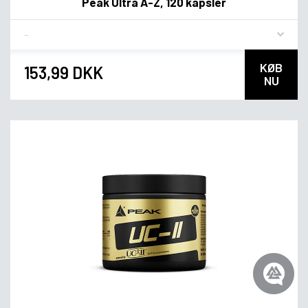
Peak Ultra A-Z, 120 kapsler
Flavor
KØB
153,99 DKK
NU