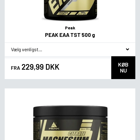
Peak
PEAK EAA TST 500 g
*
Smagsvariant
KØB
229,99 DKK
FRA
NU