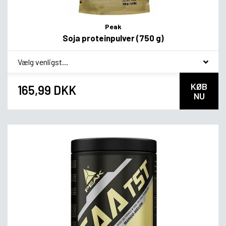
Peak
Soja proteinpulver (750 g)
*
Smagsvariant
KØB
165,99 DKK
NU