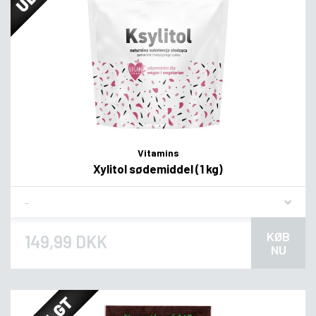
Vitamins
Xylitol sødemiddel (1 kg)
Flavor
KØB
149,99 DKK
NU