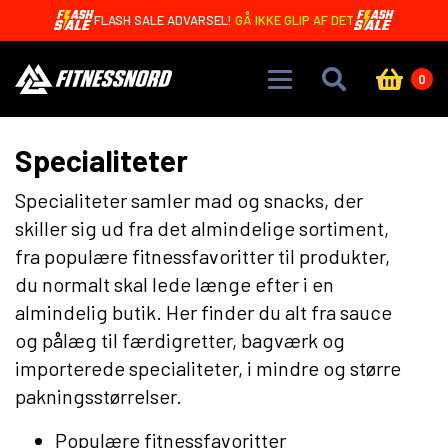
Skip to main content
OREO BARS MED 20G PROTEIN - KUN 4,99 DKK 🤩
0
Specialiteter
Specialiteter samler mad og snacks, der
skiller sig ud fra det almindelige sortiment,
fra populære fitnessfavoritter til produkter,
du normalt skal lede længe efter i en
almindelig butik. Her finder du alt fra sauce
og pålæg til færdigretter, bagværk og
importerede specialiteter, i mindre og større
pakningsstørrelser.
Populære fitnessfavoritter