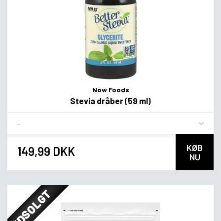
Now Foods
Stevia dråber (59 ml)
Flavor
KØB
149,99 DKK
NU
UDSOLGT