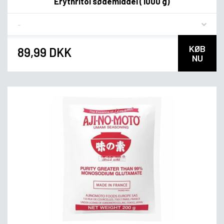
Erythritol sødemiddel (1000 g)
Flavor
KØB
89,99 DKK
NU