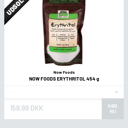
UDSOLGT
Now Foods
NOW FOODS ERYTHRITOL 454 g
Flavor
KØB
159,99 DKK
NU