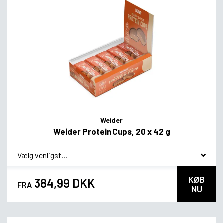
Weider
Weider Protein Cups, 20 x 42 g
*
smag
KØB
384,99 DKK
FRA
NU