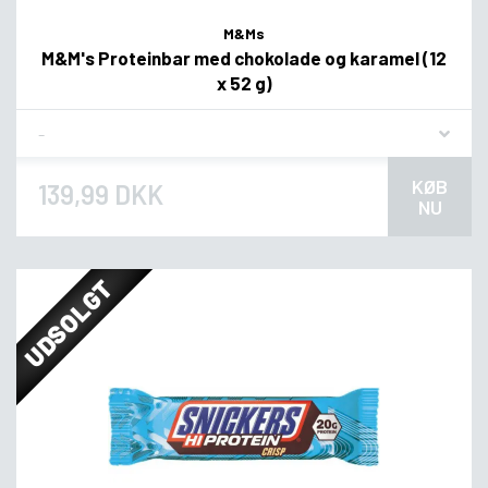
M&Ms
M&M's Proteinbar med chokolade og karamel (12
x 52 g)
Flavor
KØB
139,99 DKK
NU
UDSOLGT