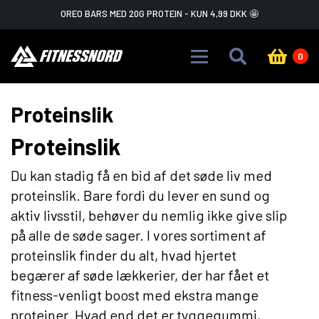
Skip to main content
OREO BARS MED 20G PROTEIN - KUN 4,99 DKK 🤩
0
Proteinslik
Proteinslik
Du kan stadig få en bid af det søde liv med
proteinslik. Bare fordi du lever en sund og
aktiv livsstil, behøver du nemlig ikke give slip
på alle de søde sager. I vores sortiment af
proteinslik finder du alt, hvad hjertet
begærer af søde lækkerier, der har fået et
fitness-venligt boost med ekstra mange
proteiner. Hvad end det er tyggegummi,