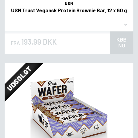
USN
USN Trust Vegansk Protein Brownie Bar, 12 x 60 g
Flavor
KØB
193,99 DKK
FRA
NU
UDSOLGT