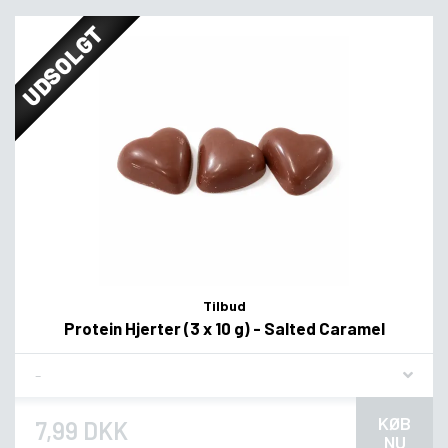
UDSOLGT
Tilbud
Protein Hjerter (3 x 10 g) - Salted Caramel
Flavor
KØB
7,99 DKK
NU