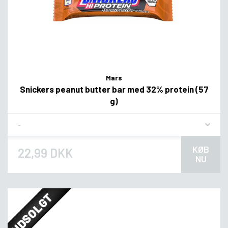
Mars
Snickers peanut butter bar med 32% protein (57
g)
Flavor
KØB
22,99 DKK
NU
UDSOLGT