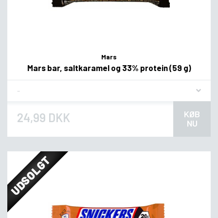
Mars
Mars bar, saltkaramel og 33% protein (59 g)
Flavor
KØB
24,99 DKK
NU
UDSOLGT