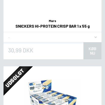
Mars
SNICKERS HI-PROTEIN CRISP BAR 1 x 55 g
Flavor
KØB
30,99 DKK
NU
UDSOLGT