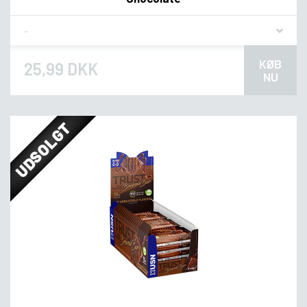
Flavor
KØB
25,99 DKK
NU
UDSOLGT