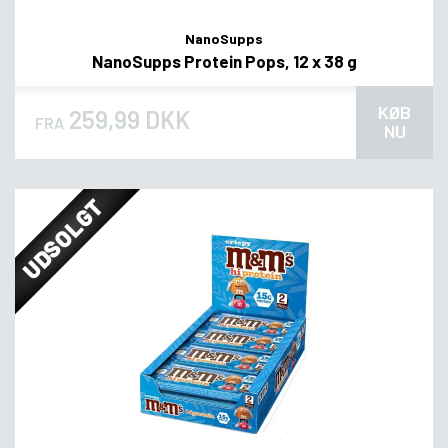
NanoSupps
NanoSupps Protein Pops, 12 x 38 g
KØB
259,99 DKK
FRA
NU
UDSOLGT