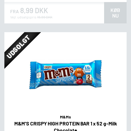
8,99 DKK
KØB
FRA
NU
Vejl. udsalgspris
19,99 DKK
UDSOLGT
M&Ms
M&M'S CRISPY HIGH PROTEIN BAR 1 x 52 g-Milk
Chocolate