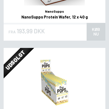
NanoSupps
NanoSupps Protein Wafer, 12 x 40 g
KØB
193,99 DKK
FRA
NU
UDSOLGT