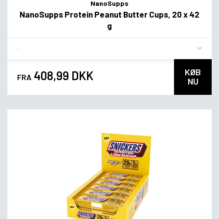
NanoSupps
NanoSupps Protein Peanut Butter Cups, 20 x 42
g
Flavor
KØB
408,99 DKK
FRA
NU