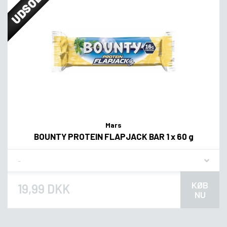
UDSOLGT
Mars
BOUNTY PROTEIN FLAPJACK BAR 1 x 60 g
Flavor
KØB
19,99 DKK
NU