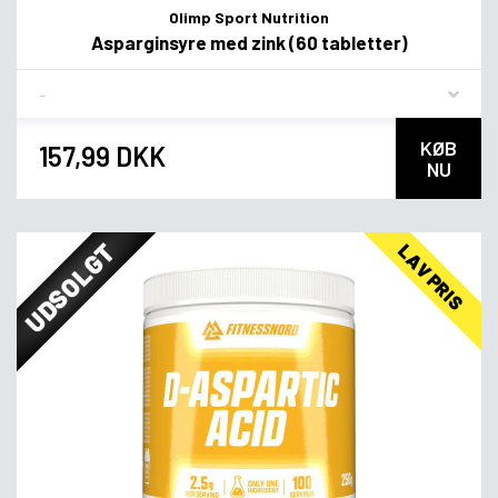
Olimp Sport Nutrition
Asparginsyre med zink (60 tabletter)
Flavor
KØB
157,99 DKK
NU
UDSOLGT
LAV PRIS