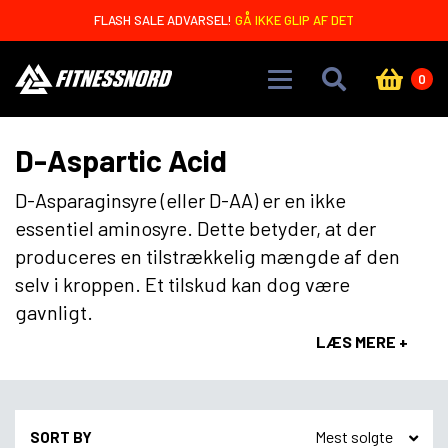
Skip to main content
FLASH SALE ADVARSEL!
GÅ IKKE GLIP AF DET
0
D-Aspartic Acid
D-Asparaginsyre (eller D-AA) er en ikke
essentiel aminosyre. Dette betyder, at der
produceres en tilstrækkelig mængde af den
selv i kroppen. Et tilskud kan dog være
gavnligt.
LÆS MERE +
SORT BY