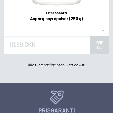
Fitnessnord
Asparginsyrepulver (250 g)
Flavor
KØB
111,99 DKK
NU
Alle tilgængelige produkter er vist.
PRISGARANTI