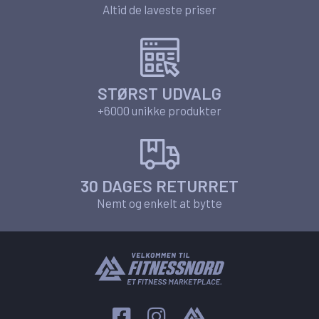
Altid de laveste priser
STØRST UDVALG
+6000 unikke produkter
30 DAGES RETURRET
Nemt og enkelt at bytte