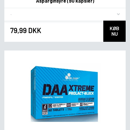
Asparginsyre (90 kapsler)
Flavor
KØB
79,99 DKK
NU