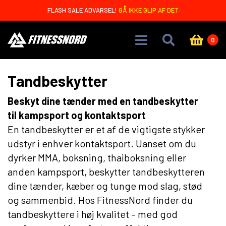
Skip to main content
FLASH SALE ADVARSEL!
GÅ IKKE GLIP AF DET
0
Tandbeskytter
Beskyt dine tænder med en tandbeskytter
til kampsport og kontaktsport
En tandbeskytter er et af de vigtigste stykker
udstyr i enhver kontaktsport. Uanset om du
dyrker MMA, boksning, thaiboksning eller
anden kampsport, beskytter tandbeskytteren
dine tænder, kæber og tunge mod slag, stød
og sammenbid. Hos FitnessNord finder du
tandbeskyttere i høj kvalitet – med god