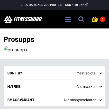
Skip to main content
OREO BARS MED 20G PROTEIN - KUN 4,99 DKK 🤩
0
Prosupps
SORT BY
MÆRKE
SMAGSVARIANT