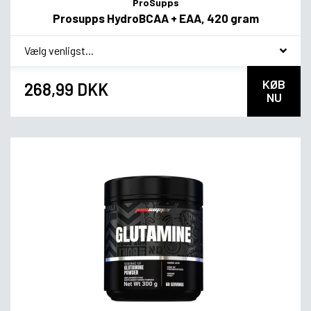
ProSupps
Prosupps HydroBCAA + EAA, 420 gram
*
smag
KØB
268,99 DKK
NU