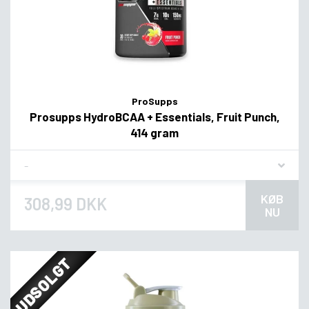
ProSupps
Prosupps HydroBCAA + Essentials, Fruit Punch,
414 gram
Flavor
KØB
308,99 DKK
NU
UDSOLGT