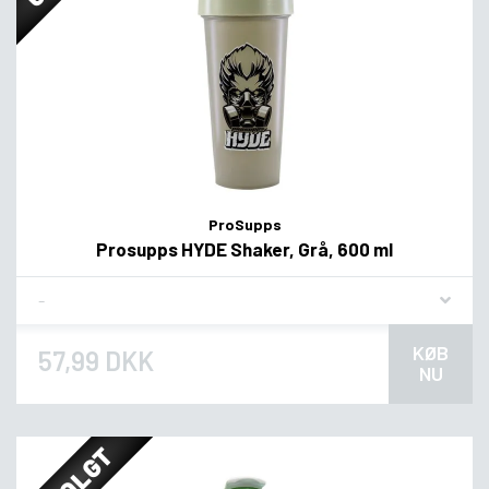
ProSupps
Prosupps HYDE Shaker, Grå, 600 ml
Flavor
KØB
57,99 DKK
NU