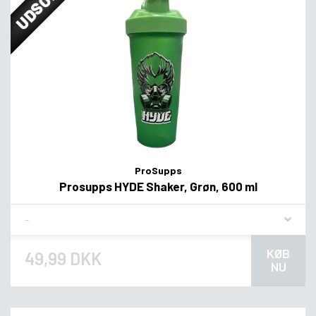
UDSOLGT
ProSupps
Prosupps HYDE Shaker, Grøn, 600 ml
Flavor
KØB
49,99 DKK
NU