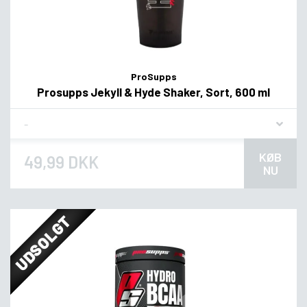
ProSupps
Prosupps Jekyll & Hyde Shaker, Sort, 600 ml
Flavor
KØB
49,99 DKK
NU
UDSOLGT