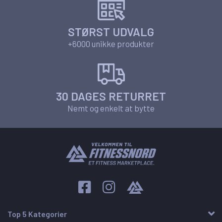
STØRST UDVALG
+6000 unikke produkter
30 DAGES RETURRET
Nemt og enkelt at bytte
Top 5 Kategorier