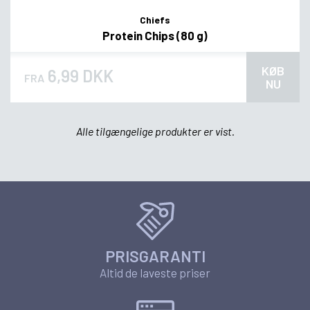
Chiefs
Protein Chips (80 g)
KØB
6,99 DKK
FRA
NU
Alle tilgængelige produkter er vist.
PRISGARANTI
Altid de laveste priser