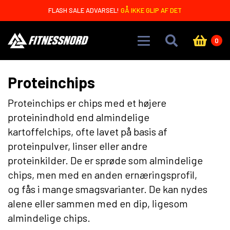
Skip to main content
FLASH SALE ADVARSEL!
GÅ IKKE GLIP AF DET
0
Proteinchips
Proteinchips er chips med et højere
proteinindhold end almindelige
kartoffelchips, ofte lavet på basis af
proteinpulver, linser eller andre
proteinkilder. De er sprøde som almindelige
chips, men med en anden ernæringsprofil,
og fås i mange smagsvarianter. De kan nydes
alene eller sammen med en dip, ligesom
almindelige chips.