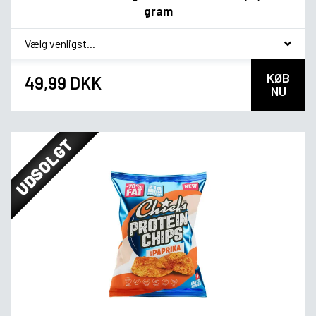
gram
*
smag
KØB
49,99 DKK
NU
UDSOLGT