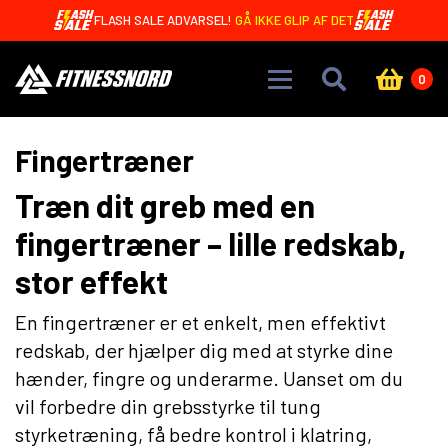
Skip to main content
OREO BARS MED 20G PROTEIN - KUN 4,99 DKK 🤩
0
Fingertræner
Træn dit greb med en
fingertræner – lille redskab,
stor effekt
En fingertræner er et enkelt, men effektivt
redskab, der hjælper dig med at styrke dine
hænder, fingre og underarme. Uanset om du
vil forbedre din grebsstyrke til tung
styrketræning, få bedre kontrol i klatring,