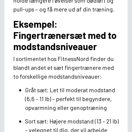
holde længere i øvelser som dødløft og
pull-ups – og få mere ud af din træning.
Eksempel:
Fingertrænersæt med to
modstandsniveauer
I sortimentet hos FitnessNord finder du
blandt andet et sæt fingertrænere med
to forskellige modstandsniveauer:
Gråt sæt
: Let til moderat modstand
(6,6 – 11 lb) – perfekt til begyndere,
opvarmning eller genoptræning
Sort sæt
: Højere modstand (13 – 21 lb)
– velegnet til dig, der vil arbejde