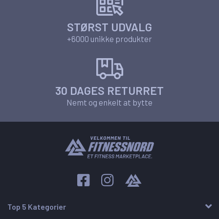
STØRST UDVALG
+6000 unikke produkter
30 DAGES RETURRET
Nemt og enkelt at bytte
Top 5 Kategorier