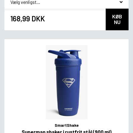
KØB
168,99 DKK
NU
SmartShake
Superman shaker i rustfrit stål (900 ml)