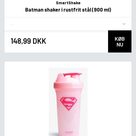
SmartShake
Batman shaker i rustfrit stål (900 ml)
Flavor
KØB
148,99 DKK
NU