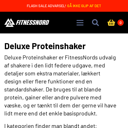
Skip to main content
OREO BARS MED 20G PROTEIN - KUN 4,99 DKK 🤩
0
Deluxe Proteinshaker
Deluxe Proteinshaker er FitnessNords udvalg
af shakere i den lidt federe udgave, med
detaljer som ekstra materialer, lækkert
design eller flere funktioner end en
standardshaker. De bruges til at blande
protein, gainer eller andre pulvere med
væske, og er tænkt til dem der gerne vil have
lidt mere end det enkle basisprodukt.
I kategorien finder man blandt andet: