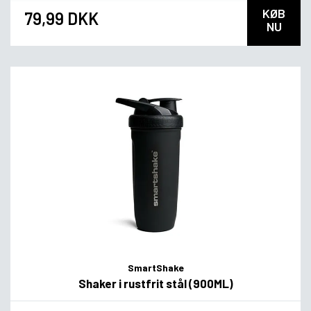
KØB
79,99 DKK
NU
SmartShake
Shaker i rustfrit stål (900ML)
*
Smagsvariant