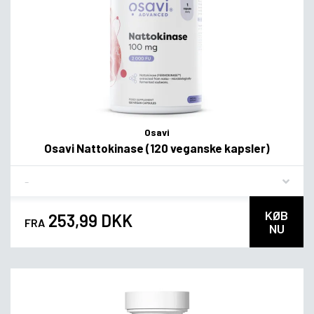
Osavi
Osavi Nattokinase (120 veganske kapsler)
Flavor
KØB
253,99 DKK
FRA
NU