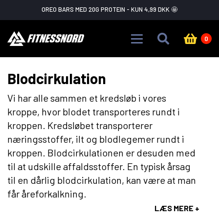
Skip to main content
OREO BARS MED 20G PROTEIN - KUN 4,99 DKK 🤩
0
Blodcirkulation
Vi har alle sammen et kredsløb i vores
kroppe, hvor blodet transporteres rundt i
kroppen. Kredsløbet transporterer
næringsstoffer, ilt og blodlegemer rundt i
kroppen. Blodcirkulationen er desuden med
til at udskille affaldsstoffer. En typisk årsag
til en dårlig blodcirkulation, kan være at man
får åreforkalkning.
LÆS MERE +