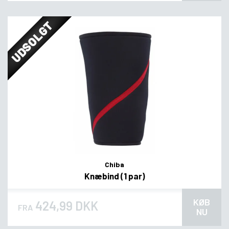
UDSOLGT
Chiba
Knæbind (1 par)
KØB
424,99 DKK
FRA
NU