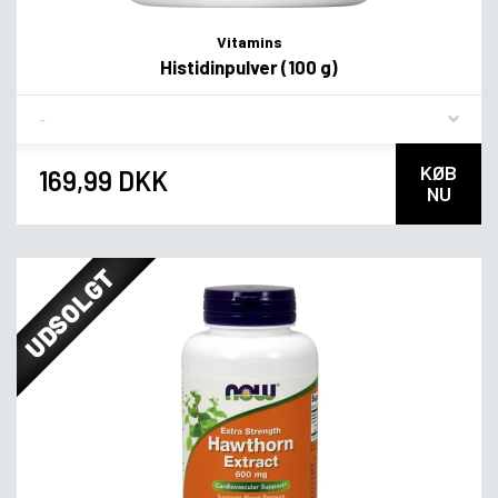
Vitamins
Histidinpulver (100 g)
Flavor
KØB
169,99 DKK
NU
UDSOLGT