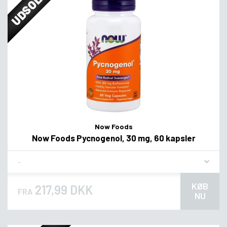
UDSOLGT
Now Foods
Now Foods Pycnogenol, 30 mg, 60 kapsler
Flavor
KØB
217,99 DKK
FRA
NU