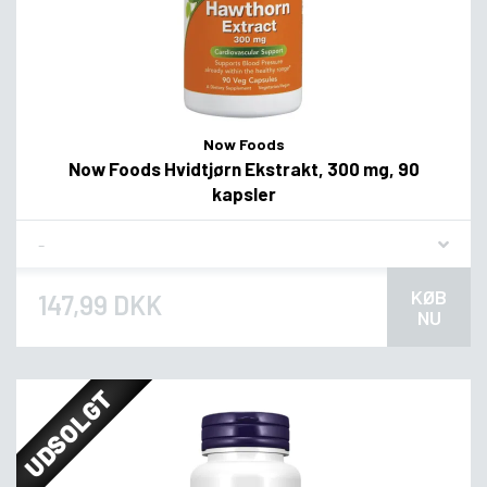
Now Foods
Now Foods Hvidtjørn Ekstrakt, 300 mg, 90
kapsler
Flavor
KØB
147,99 DKK
NU
UDSOLGT