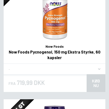
Now Foods
Now Foods Pycnogenol, 150 mg Ekstra Styrke, 60
kapsler
Flavor
KØB
719,99 DKK
FRA
NU