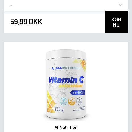
Flavor
KØB
59,99 DKK
NU
AllNutrition