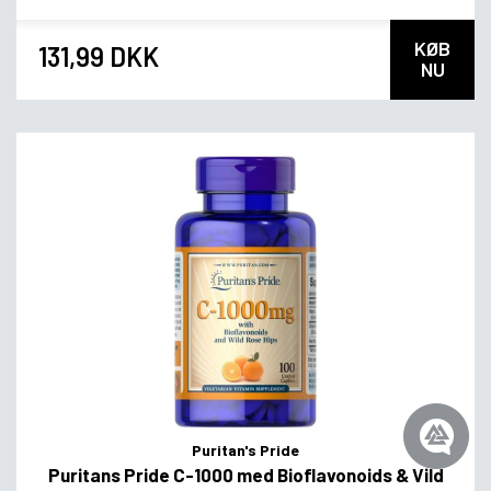
KØB
131,99 DKK
NU
Puritan's Pride
Puritans Pride C-1000 med Bioflavonoids & Vild