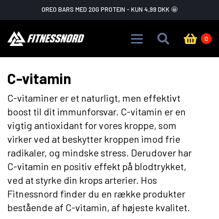
Skip to main content
FLASH SALE ADVARSEL!
GÅ IKKE GLIP AF DET
0
C-vitamin
C-vitaminer er et naturligt, men effektivt
boost til dit immunforsvar. C-vitamin er en
vigtig antioxidant for vores kroppe, som
virker ved at beskytter kroppen imod frie
radikaler, og mindske stress. Derudover har
C-vitamin en positiv effekt på blodtrykket,
ved at styrke din krops arterier. Hos
Fitnessnord finder du en række produkter
bestående af C-vitamin, af højeste kvalitet.