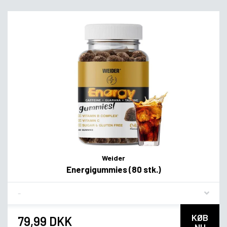
Weider
Energigummies (80 stk.)
Flavor
KØB
79,99 DKK