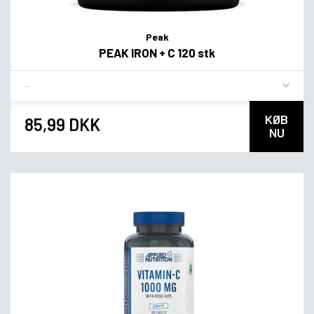
Peak
PEAK IRON + C 120 stk
Flavor
KØB
85,99 DKK
NU