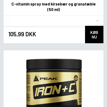
C-vitamin spray med kirsebær og granatæble
(50 ml)
Flavor
KØB
105,99 DKK
NU