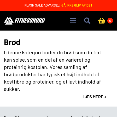
Skip to main content
FLASH SALE ADVARSEL!
GÅ IKKE GLIP AF DET
0
Brød
I denne kategori finder du brød som du fint
kan spise, som en del af en varieret og
proteinrig kostplan. Vores samling af
brødprodukter har typisk et højt indhold af
kostfibre og proteiner, og et lavt indhold af
sukker.
LÆS MERE +