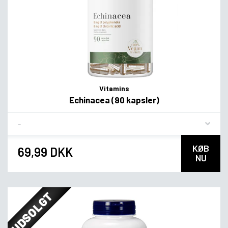
Vitamins
Echinacea (90 kapsler)
Flavor
KØB
69,99 DKK
NU
UDSOLGT