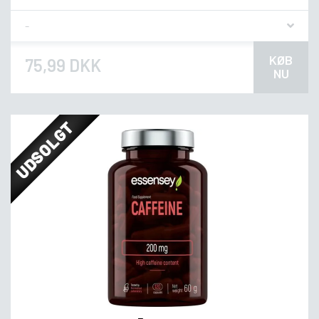
Flavor
KØB
75,99 DKK
NU
UDSOLGT