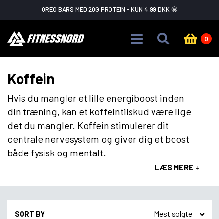
Skip to main content
OREO BARS MED 20G PROTEIN - KUN 4,99 DKK 🤩
0
Koffein
Hvis du mangler et lille energiboost inden
din træning, kan et koffeintilskud være lige
det du mangler. Koffein stimulerer dit
centrale nervesystem og giver dig et boost
både fysisk og mentalt.
LÆS MERE +
SORT BY