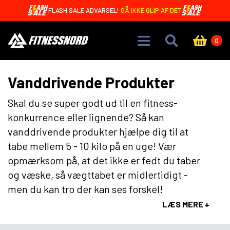
Skip to main content
FLASH SALE ADVARSEL!
GÅ IKKE GLIP AF DET
0
Vanddrivende Produkter
Skal du se super godt ud til en fitness-
konkurrence eller lignende? Så kan
vanddrivende produkter hjælpe dig til at
tabe mellem 5 - 10 kilo på en uge! Vær
opmærksom på, at det ikke er fedt du taber
og væske, så vægttabet er midlertidigt -
men du kan tro der kan ses forskel!
LÆS MERE +