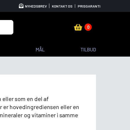
NYHEDSBREV
KONTAKT OS
PRISGARANTI
0
MÅL
TILBUD
m eller som en del af
r er hovedingrediensen eller en
ineraler og vitaminer i samme