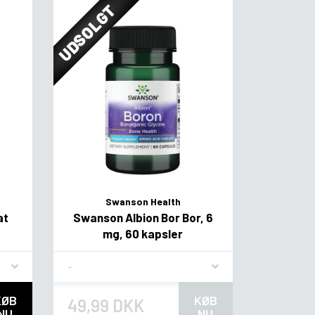
UDSOLGT
Swanson Health
at
Swanson Albion Bor Bor, 6
mg, 60 kapsler
Flavor
KØB
KØB
49,99 DKK
NU
NU