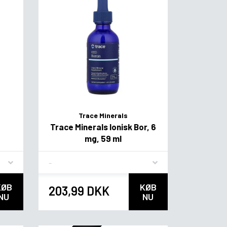
Trace Minerals
Trace Minerals Ionisk Bor, 6
mg, 59 ml
Flavor
KØB
KØB
203,99 DKK
NU
NU