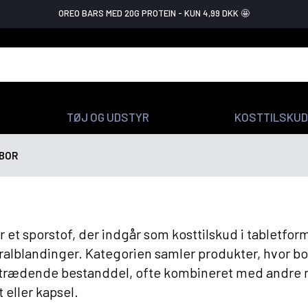
OREO BARS MED 20G PROTEIN - KUN 4,99 DKK 🤩
TØJ OG UDSTYR
KOSTTILSKUD
BOR
r et sporstof, der indgår som kosttilskud i tabletfor
alblandinger. Kategorien samler produkter, hvor bo
trædende bestanddel, ofte kombineret med andre m
t eller kapsel.