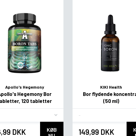
Apollo's Hegemony
KIKI Health
Apollo's Hegemony Bor
Bor flydende koncentr
abletter, 120 tabletter
(50 ml)
vor
Flavor
KØB
6,99 DKK
149,99 DKK
NU