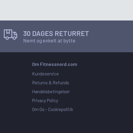
30 DAGES RETURRET
Nemt og enkelt at bytte
Om Fitnessnord.com
Kundeservice
Returns & Refunds
Handelsbetingelser
Privacy Policy
Om Os -
Cookiepolitik