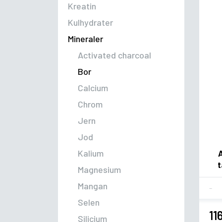
Kreatin
Kulhydrater
Mineraler
Activated charcoal
Bor
Calcium
Chrom
Jern
Jod
Kalium
t
Magnesium
Fla
Mangan
Selen
11
Silicium