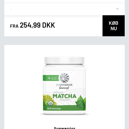
Flavor
KØB
254,99 DKK
FRA
NU
Sunwarrior