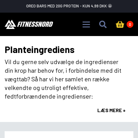
Skip to main content
FLASH SALE ADVARSEL!
GÅ IKKE GLIP AF DET
0
Planteingrediens
Vil du gerne selv udvælge de ingredienser
din krop har behov for, i forbindelse med dit
vægttab? Så har vi her samlet en række
velkendte og utroligt effektive,
fedtforbrændende ingredienser:
LÆS MERE +