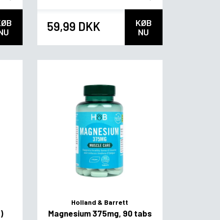
KØB
KØB
59,99 DKK
NU
NU
Holland & Barrett
)
Magnesium 375mg, 90 tabs