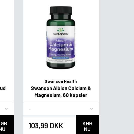
Swanson Health
Hud
Swanson Albion Calcium &
Magnesium, 60 kapsler
Flavor
KØB
KØB
103,99 DKK
NU
NU