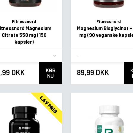
Fitnessnord
Fitnessnord
itnessnord Magnesium
Magnesium Bisglycinat –
Citrate 550 mg (150
mg (90 veganske kapsl
kapsler)
vor
Flavor
KØB
,99 DKK
89,99 DKK
NU
LAV PRIS