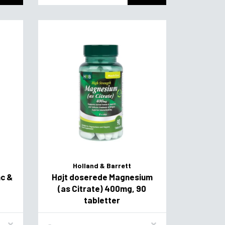
Holland & Barrett
nc &
Højt doserede Magnesium
(as Citrate) 400mg, 90
tabletter
Flavor