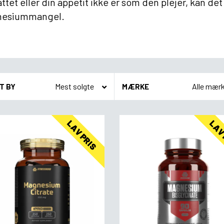
tet eller din appetit ikke er som den plejer, kan de
esiummangel.
T BY
MÆRKE
LAV PRIS
LAV