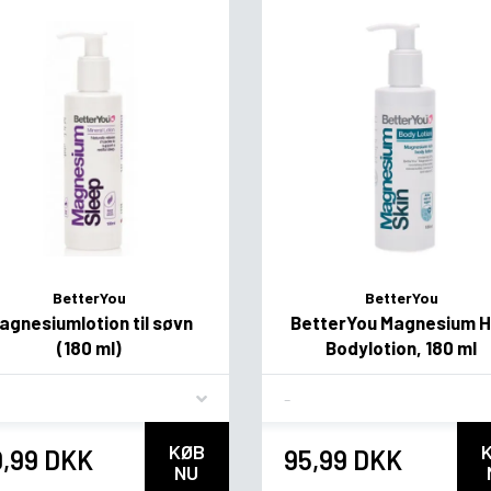
BetterYou
BetterYou
agnesiumlotion til søvn
BetterYou Magnesium 
(180 ml)
Bodylotion, 180 ml
vor
Flavor
KØB
9,99 DKK
95,99 DKK
NU