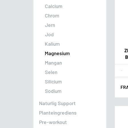
Calcium
Chrom
Jern
Jod
Kalium
Z
Magnesium
B
Mangan
Fla
Selen
Silicium
FR
Sodium
Naturlig Support
Planteingrediens
Pre-workout