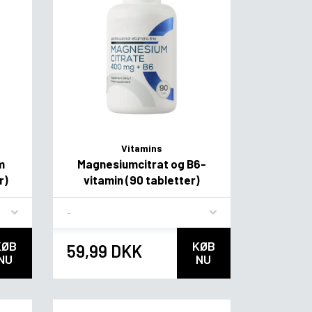
Vitamins
m
Magnesiumcitrat og B6-
r)
vitamin (90 tabletter)
Flavor
KØB
KØB
59,99 DKK
NU
NU