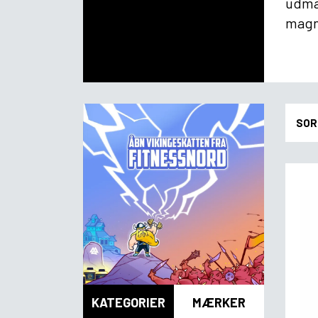
udmat
magn
SOR
KATEGORIER
MÆRKER