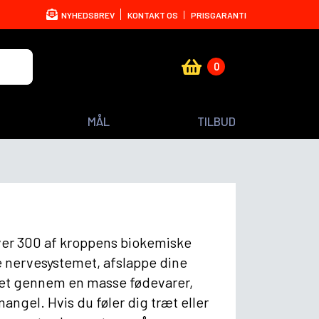
NYHEDSBREV
KONTAKT OS
PRISGARANTI
0
MÅL
TILBUD
over 300 af kroppens biokemiske
pe nervesystemet, afslappe dine
 det gennem en masse fødevarer,
ngel. Hvis du føler dig træt eller