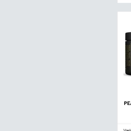
PE
*
Sm