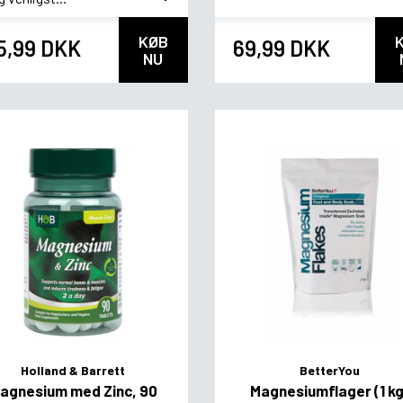
KØB
5,99 DKK
69,99 DKK
NU
Holland & Barrett
BetterYou
agnesium med Zinc, 90
Magnesiumflager (1 kg