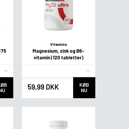
Vitamins
375
Magnesium, zink og B6-
vitamin (120 tabletter)
Flavor
KØB
KØB
59,99 DKK
NU
NU