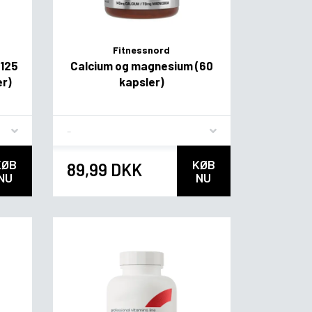
Fitnessnord
 125
Calcium og magnesium (60
er)
kapsler)
Flavor
KØB
KØB
89,99 DKK
NU
NU