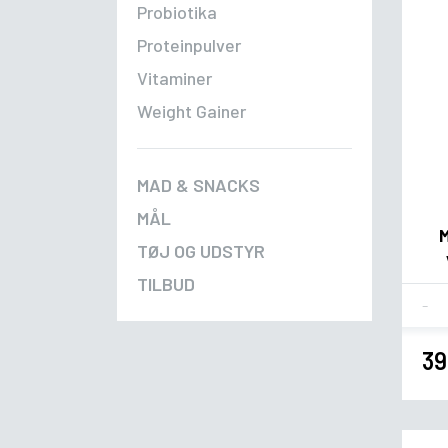
Probiotika
Proteinpulver
Vitaminer
Weight Gainer
MAD & SNACKS
MÅL
M
TØJ OG UDSTYR
TILBUD
Fla
39