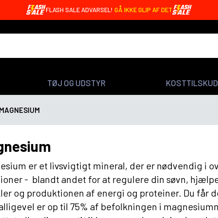
OREO BARS MED 20G PROTEIN - KUN 4,99 DKK 🤩
TØJ OG UDSTYR
KOSTTILSKUD
MAGNESIUM
gnesium
sium er et livsvigtigt mineral, der er nødvendig i 
ioner - blandt andet for at regulere din søvn, hjæl
er og produktionen af energi og proteiner. Du får
lligevel er op til 75% af befolkningen i magnesiumma