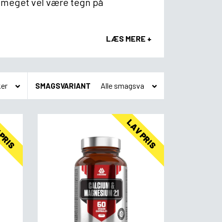
t meget vel være tegn på
LÆS MERE +
SMAGSVARIANT
 PRIS
LAV PRIS