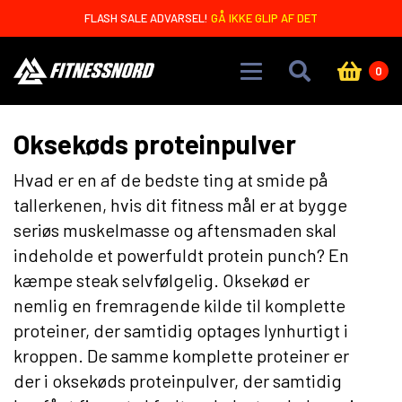
Skip to main content
FLASH SALE ADVARSEL!
GÅ IKKE GLIP AF DET
0
Oksekøds proteinpulver
Hvad er en af de bedste ting at smide på
tallerkenen, hvis dit fitness mål er at bygge
seriøs muskelmasse og aftensmaden skal
indeholde et powerfuldt protein punch? En
kæmpe steak selvfølgelig. Oksekød er
nemlig en fremragende kilde til komplette
proteiner, der samtidig optages lynhurtigt i
kroppen. De samme komplette proteiner er
der i oksekøds proteinpulver, der samtidig