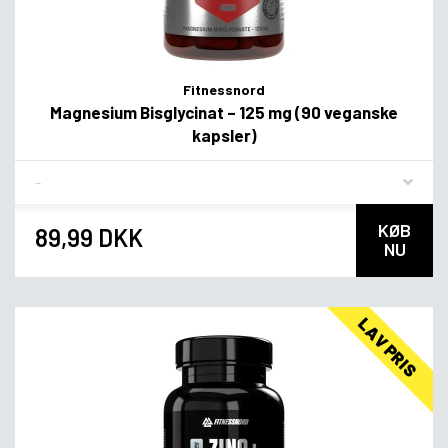
Fitnessnord
Magnesium Bisglycinat – 125 mg (90 veganske
kapsler)
Flavor
KØB
89,99 DKK
NU
LAV PRIS