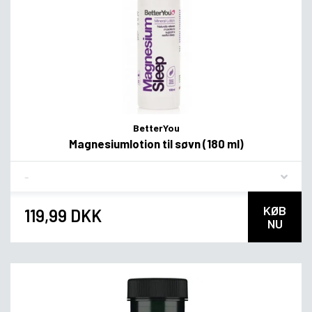
BetterYou
Magnesiumlotion til søvn (180 ml)
Flavor
KØB
119,99 DKK
NU