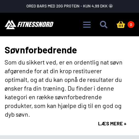
Skip to main content
FLASH SALE ADVARSEL!
GÅ IKKE GLIP AF DET
0
Søvnforbedrende
Som du sikkert ved, er en ordentlig nat søvn
afgørende for at din krop restituerer
optimalt, og at du kan opnå de resultater du
ønsker fra din træning. Du finder i denne
kategori en række søvnforbedrende
produkter, som kan hjælpe dig til en god og
dyb søvn.
LÆS MERE +