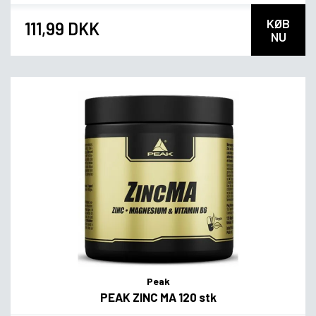
KØB
111,99 DKK
NU
Peak
PEAK ZINC MA 120 stk