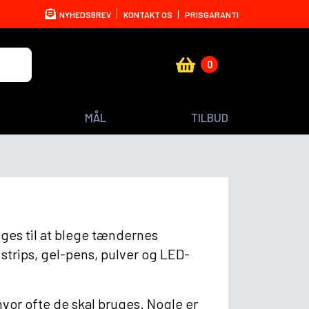
NYHEDSBREV
KONTAKT OS
PRISGARANTI
0
MÅL
TILBUD
ges til at blege tændernes
strips, gel-pens, pulver og LED-
hvor ofte de skal bruges. Nogle er