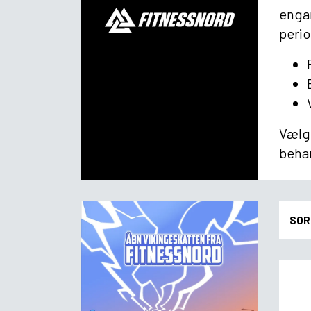
engan
perio
Vælg 
beha
SOR