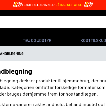
FLASH SALE ADVARSEL!
GÅ IKKE GLIP AF DET
TØJ OG UDSTYR
KOSTTILSKUD
TANDBLEGNING
dblegning
legning dækker produkter til hjemmebrug, der bru
lade. Kategorien omfatter forskellige formater som 
 der bruges derhjemme frem for hos tandlægen.
kterne varierer i aktivt indhold, behandlingstid og 