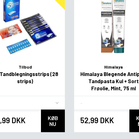
Tilbud
Himalaya
Tandblegningsstrips (28
Himalaya Blegende Anti
strips)
Tandpasta Kul + Sort
Frøolie, Mint, 75 ml
vor
Flavor
KØB
,99 DKK
52,99 DKK
NU