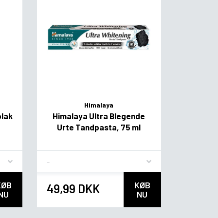
Himalaya
plak
Himalaya Ultra Blegende
Urte Tandpasta, 75 ml
Flavor
KØB
KØB
49,99 DKK
NU
NU