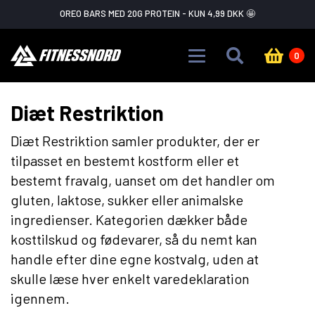
Skip to main content
FLASH SALE ADVARSEL!
GÅ IKKE GLIP AF DET
0
Diæt Restriktion
Diæt Restriktion samler produkter, der er
tilpasset en bestemt kostform eller et
bestemt fravalg, uanset om det handler om
gluten, laktose, sukker eller animalske
ingredienser. Kategorien dækker både
kosttilskud og fødevarer, så du nemt kan
handle efter dine egne kostvalg, uden at
skulle læse hver enkelt varedeklaration
igennem.