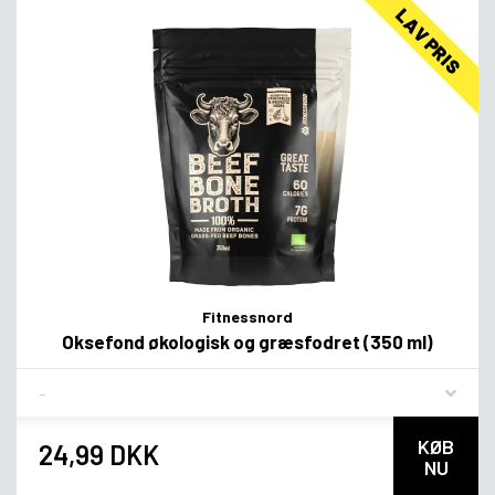
LAV PRIS
Fitnessnord
Oksefond økologisk og græsfodret (350 ml)
Flavor
KØB
24,99 DKK
NU