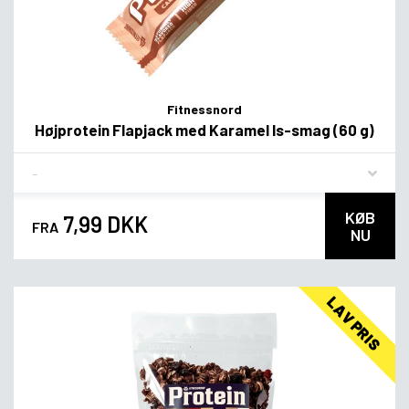
Fitnessnord
Højprotein Flapjack med Karamel Is-smag (60 g)
Flavor
KØB
7,99 DKK
FRA
NU
LAV PRIS