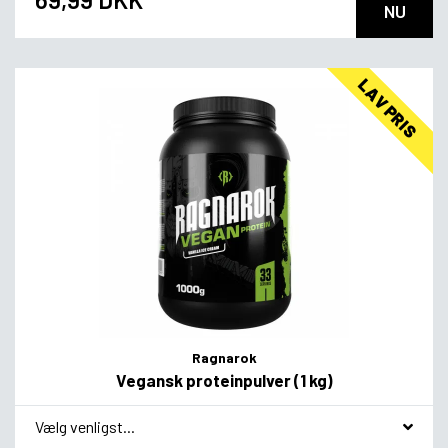
NU
LAV PRIS
Ragnarok
Vegansk proteinpulver (1 kg)
*
Smagsvariant