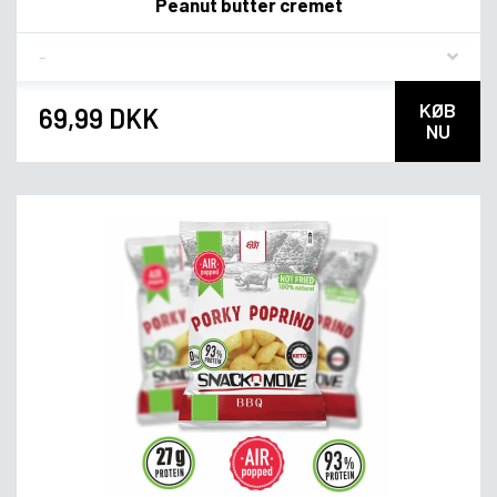
Peanut butter cremet
Flavor
KØB
69,99 DKK
NU