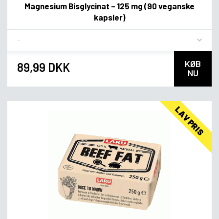
Magnesium Bisglycinat – 125 mg (90 veganske
kapsler)
Flavor
KØB
89,99 DKK
NU
LAV PRIS