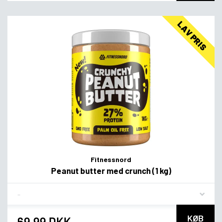
LAV PRIS
Fitnessnord
Peanut butter med crunch (1 kg)
Flavor
KØB
69,99 DKK