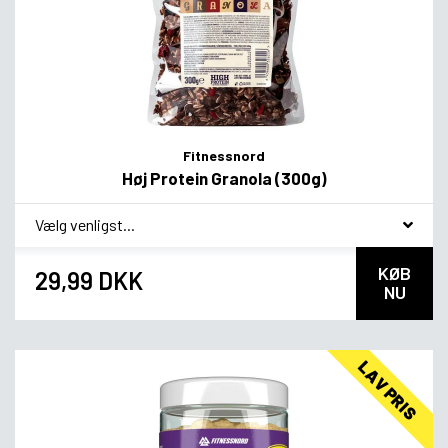
Fitnessnord
Høj Protein Granola (300g)
*
Smagsvariant
KØB
29,99 DKK
NU
LAV PRIS