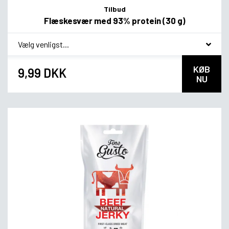
Tilbud
Flæskesvær med 93% protein (30 g)
*
Smagsvariant
KØB
9,99 DKK
NU