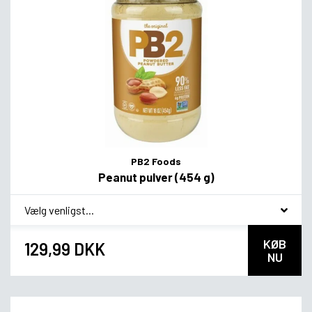
PB2 Foods
Peanut pulver (454 g)
*
Smagsvariant
KØB
129,99 DKK
NU