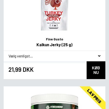
Fine Gusto
Kalkun Jerky (25 g)
*
Smagsvariant
KØB
21,99 DKK
NU
LAV PRIS