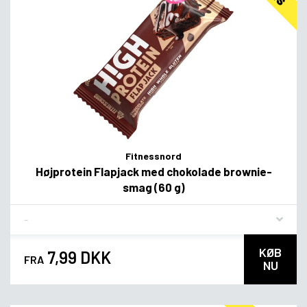
Fitnessnord
Højprotein Flapjack med chokolade brownie-
smag (60 g)
Flavor
KØB
7,99 DKK
FRA
NU