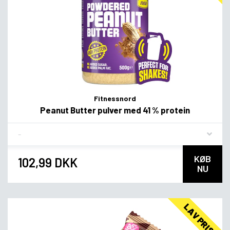
Fitnessnord
Peanut Butter pulver med 41 % protein
Flavor
KØB
102,99 DKK
NU
LAV PRIS