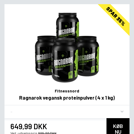
SPAR 35%
Fitnessnord
Ragnarok vegansk proteinpulver (4 x 1 kg)
Flavor
649,99 DKK
KØB
NU
Vejl. udsalgspris
995,99 DKK