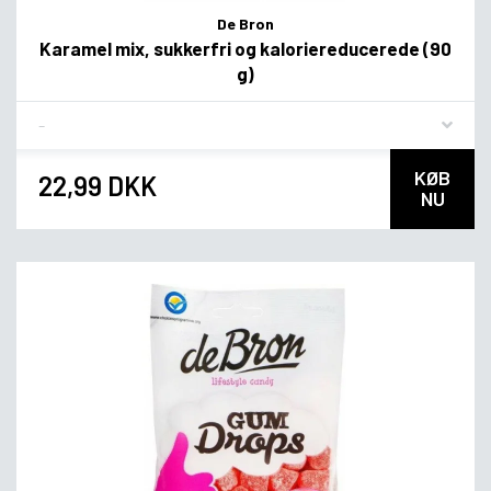
De Bron
Karamel mix, sukkerfri og kaloriereducerede (90
g)
Flavor
KØB
22,99 DKK
NU