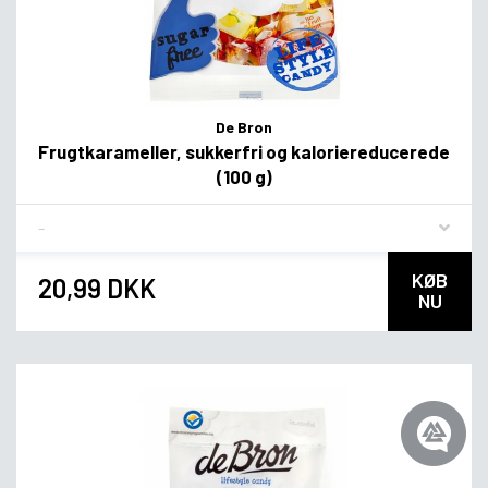
De Bron
Frugtkarameller, sukkerfri og kaloriereducerede
(100 g)
Flavor
KØB
20,99 DKK
NU