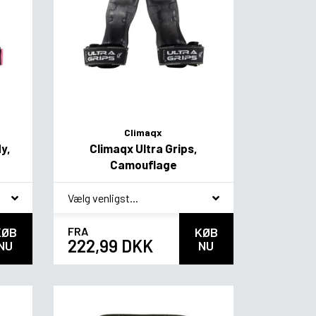
Climaqx
y,
Climaqx Ultra Grips,
Camouflage
*
smag
KØB
FRA
KØB
222,99 DKK
NU
NU