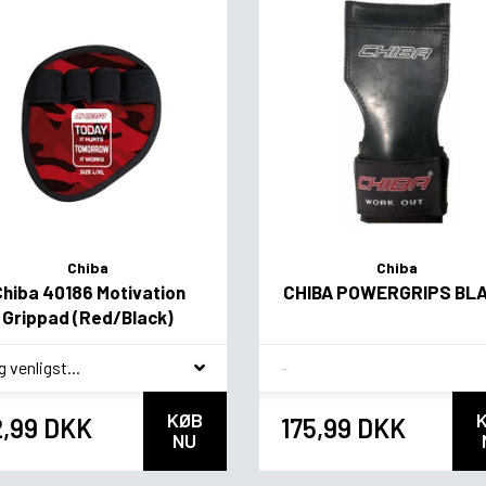
Chiba
Chiba
Chiba 40186 Motivation
CHIBA POWERGRIPS BL
Grippad (Red/Black)
ag
Flavor
KØB
2,99 DKK
175,99 DKK
NU