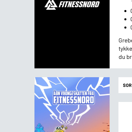
Grebe
tykke
du br
SOR