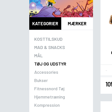
KATEGORIER
MÆRKER
KOSTTILSKUD
MAD & SNACKS
MÅL
TØJ OG UDSTYR
Fla
Accessories
Bukser
10
Fitnessnord Tøj
Hjemmetræning
Kompression