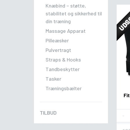
Knæbind – støtte,
UDS
stabilitet og sikkerhed til
din træning
Massage Apparat
Pilleæsker
Pulvertragt
Straps & Hooks
Tandbeskytter
Tasker
Træningsbælter
Fi
TILBUD
Fla