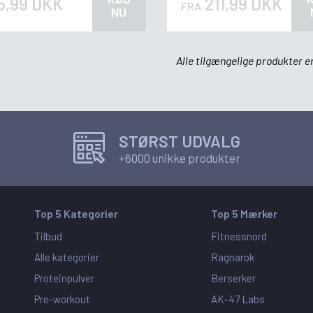
5,99 DKK
211,99 DKK
FRA
NU
Alle tilgængelige produkter er
STØRST UDVALG
+6000 unikke produkter
Top 5 Kategorier
Top 5 Mærker
Tilbud
Fitnessnord
Alle kategorier
Ragnarok
Proteinpulver
Berserker
Pre-workout
AK-47 Labs