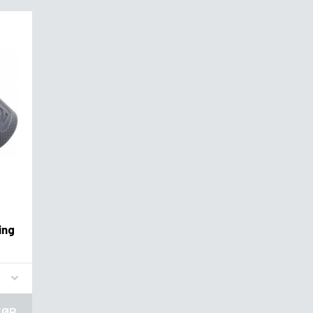
ing
KØB