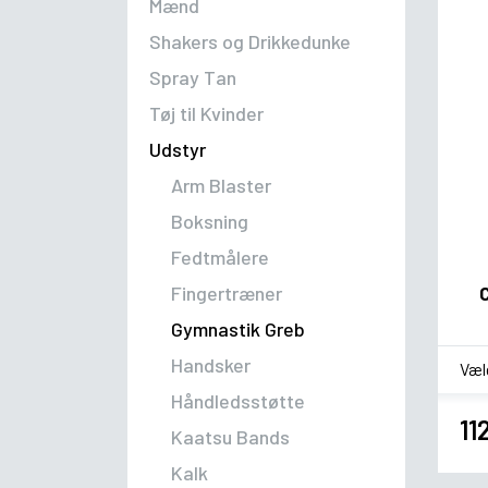
Mænd
Shakers og Drikkedunke
Spray Tan
Tøj til Kvinder
Udstyr
Arm Blaster
Boksning
Fedtmålere
Fingertræner
Gymnastik Greb
*
sm
Handsker
Håndledsstøtte
11
Kaatsu Bands
Kalk