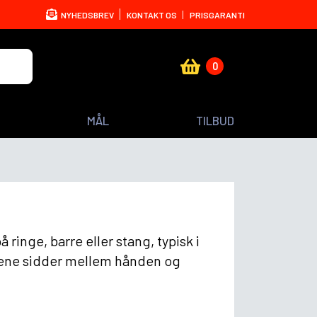
NYHEDSBREV
KONTAKT OS
PRISGARANTI
0
MÅL
TILBUD
ringe, barre eller stang, typisk i
ebene sidder mellem hånden og