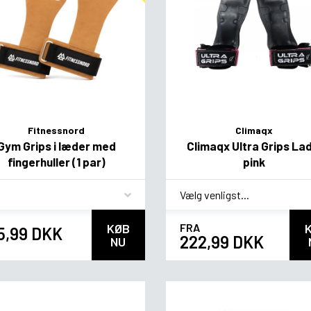
Fitnessnord
Climaqx
Gym Grips i læder med
Climaqx Ultra Grips Lad
fingerhuller (1 par)
pink
vor
*
smag
KØB
FRA
5,99 DKK
222,99 DKK
NU