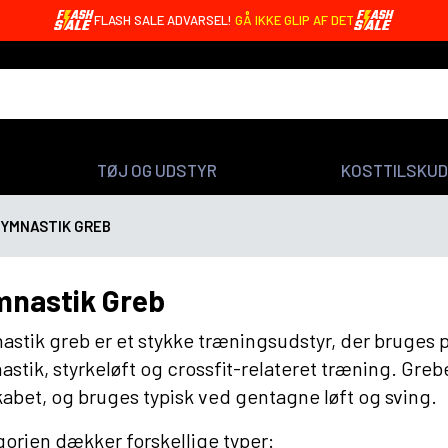
OREO BARS MED 20G PROTEIN - KUN 4,99 DKK 🤩
TØJ OG UDSTYR
KOSTTILSKUD
YMNASTIK GREB
nastik Greb
stik greb er et stykke træningsudstyr, der bruges på 
stik, styrkeløft og crossfit-relateret træning. Gr
abet, og bruges typisk ved gentagne løft og sving.
orien dækker forskellige typer: