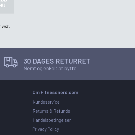
NU
 vist.
30 DAGES RETURRET
Nemt og enkelt at bytte
Om Fitnessnord.com
Kundeservice
Returns & Refunds
Handelsbetingelser
Privacy Policy