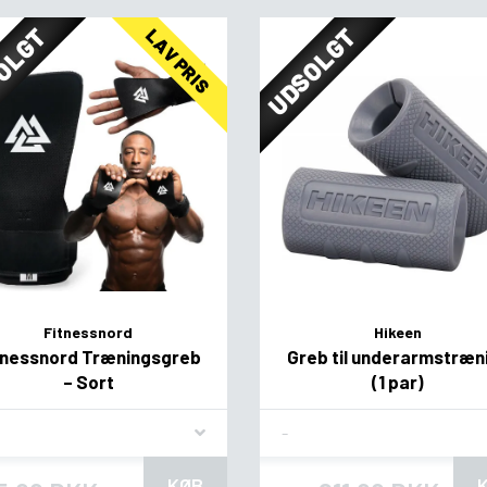
OLGT
UDSOLGT
LAV PRIS
Fitnessnord
Hikeen
tnessnord Træningsgreb
Greb til underarmstræn
– Sort
(1 par)
vor
Flavor
KØB