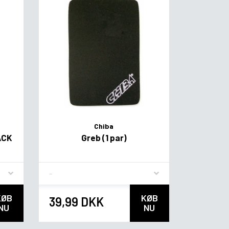
Chiba
ACK
Greb (1 par)
Flavor
KØB
KØB
39,99 DKK
NU
NU