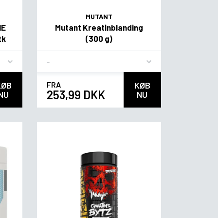
MUTANT
NE
Mutant Kreatinblanding
tk
(300 g)
Flavor
KØB
FRA
KØB
253,99 DKK
NU
NU