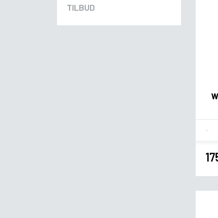
TILBUD
W
Fla
17