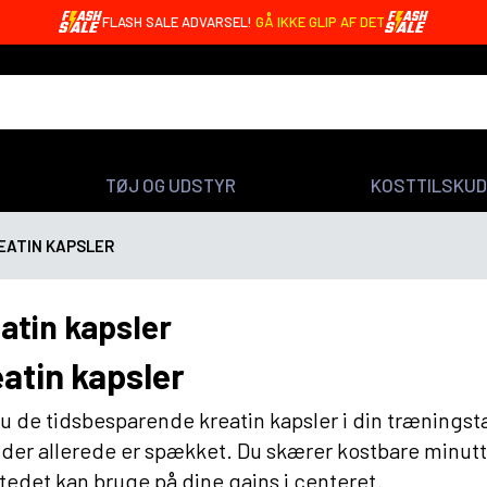
OREO BARS MED 20G PROTEIN - KUN 4,99 DKK 🤩
TØJ OG UDSTYR
KOSTTILSKUD
EATIN KAPSLER
atin kapsler
atin kapsler
u de tidsbesparende kreatin kapsler i din træningst
der allerede er spækket. Du skærer kostbare minutt
stedet kan bruge på dine gains i centeret.