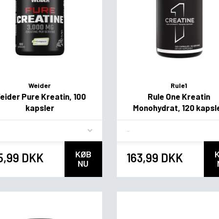
Weider
Rule1
eider Pure Kreatin, 100
Rule One Kreatin
kapsler
Monohydrat, 120 kapsl
vor
Flavor
KØB
5,99 DKK
163,99 DKK
NU