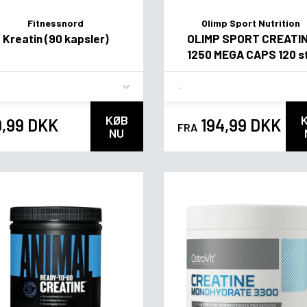
Fitnessnord
Olimp Sport Nutrition
Kreatin (90 kapsler)
OLIMP SPORT CREATI
1250 MEGA CAPS 120 s
vor
Flavor
KØB
9,99 DKK
194,99 DKK
FRA
NU