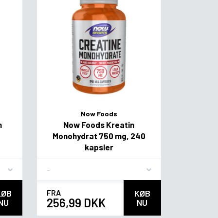
Now Foods
n
Now Foods Kreatin
Monohydrat 750 mg, 240
kapsler
Flavor
KØB
FRA
KØB
256,99 DKK
NU
NU