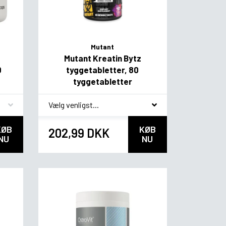
Mutant
Mutant Kreatin Bytz
0
tyggetabletter, 80
tyggetabletter
*
smag
KØB
KØB
202,99 DKK
NU
NU