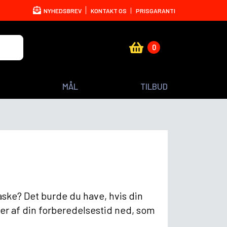
NYHEDSBREV
KONTAKT OS
PRISGARANTI
0
MÅL
TILBUD
aske? Det burde du have, hvis din
er af din forberedelsestid ned, som