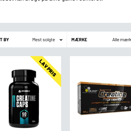
T BY
MÆRKE
LAV PRIS