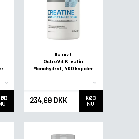
Ostrovit
OstroVit Kreatin
er
Monohydrat, 400 kapsler
Flavor
KØB
KØB
234,99 DKK
NU
NU