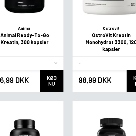
Animal
Ostrovit
Animal Ready-To-Go
OstroVit Kreatin
Kreatin, 300 kapsler
Monohydrat 3300, 12
kapsler
vor
Flavor
KØB
6,99 DKK
98,99 DKK
NU