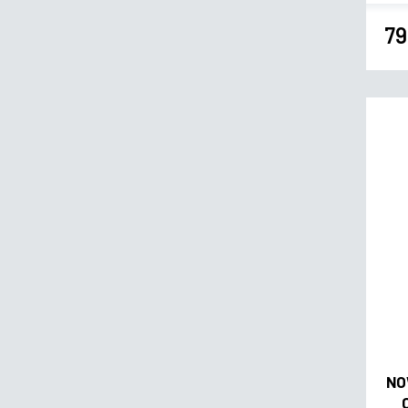
79
NO