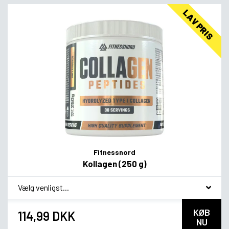
LAV PRIS
Fitnessnord
Kollagen (250 g)
*
Smagsvariant
KØB
114,99 DKK
NU