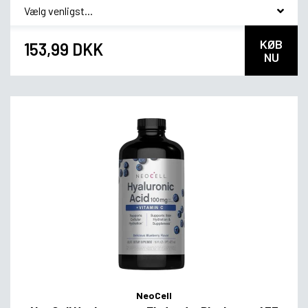
*
smag
KØB
153,99 DKK
NU
NeoCell