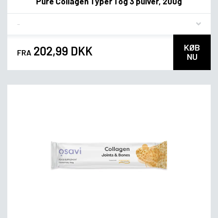
Pure Collagen Typer 1 og 3 pulver, 200g
Flavor
KØB
202,99 DKK
FRA
NU