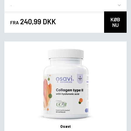
Flavor
KØB
240,99 DKK
FRA
NU
Osavi