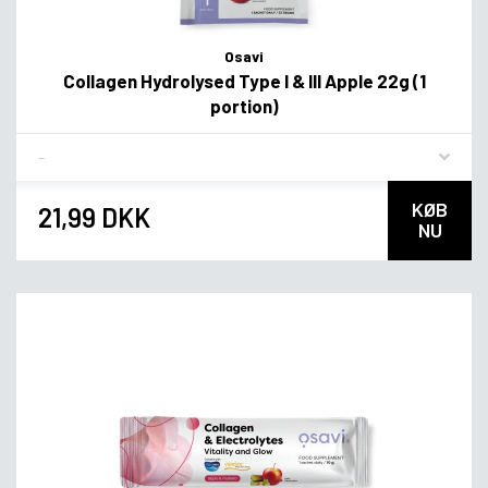
Osavi
Collagen Hydrolysed Type I & III Apple 22g (1
portion)
Flavor
KØB
21,99 DKK
NU