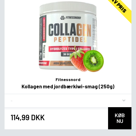
LAV PRIS
Fitnessnord
Kollagen med jordbærkiwi-smag (250g)
Flavor
KØB
114,99 DKK
NU