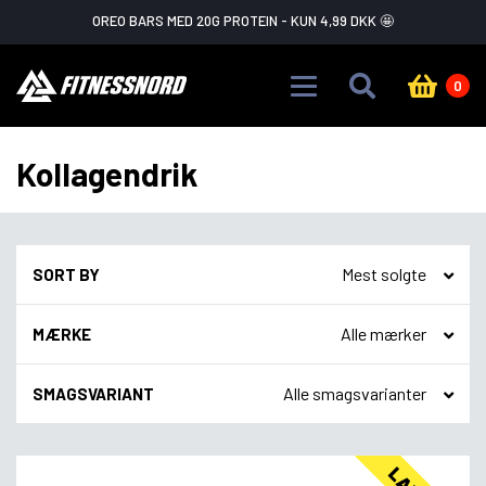
Skip to main content
OREO BARS MED 20G PROTEIN - KUN 4,99 DKK 🤩
0
Kollagendrik
SORT BY
MÆRKE
SMAGSVARIANT