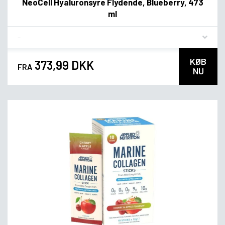
NeoCell Hyaluronsyre Flydende, Blueberry, 473
ml
Flavor
KØB
373,99 DKK
FRA
NU