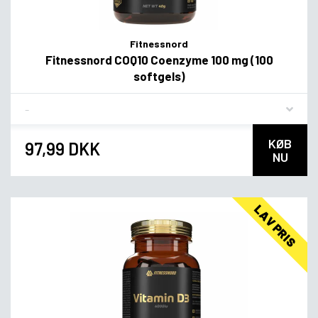
Fitnessnord
Fitnessnord COQ10 Coenzyme 100 mg (100
softgels)
Flavor
KØB
97,99 DKK
NU
LAV PRIS