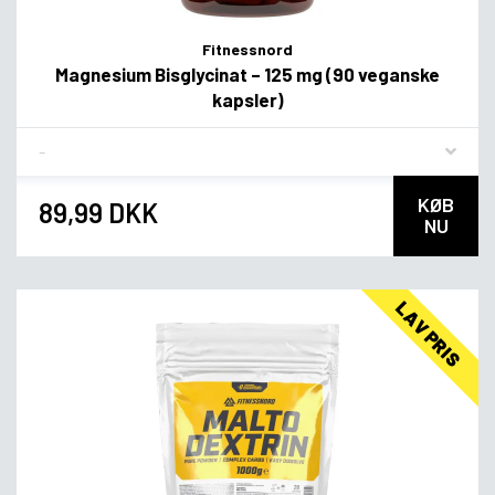
Fitnessnord
Magnesium Bisglycinat – 125 mg (90 veganske
kapsler)
Flavor
KØB
89,99 DKK
NU
LAV PRIS