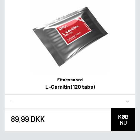
Fitnessnord
L-Carnitin (120 tabs)
Flavor
KØB
89,99 DKK
NU