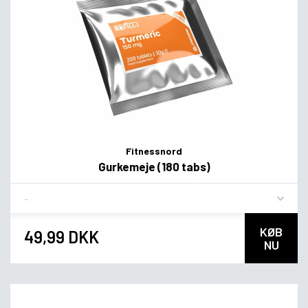
Fitnessnord
Gurkemeje (180 tabs)
Flavor
KØB
49,99 DKK
NU