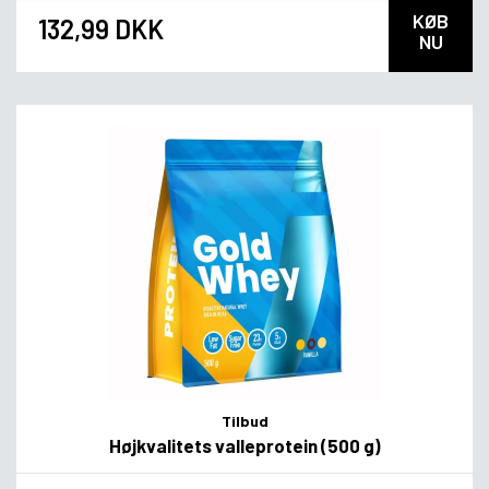
KØB
132,99 DKK
NU
Tilbud
Højkvalitets valleprotein (500 g)
*
Smagsvariant