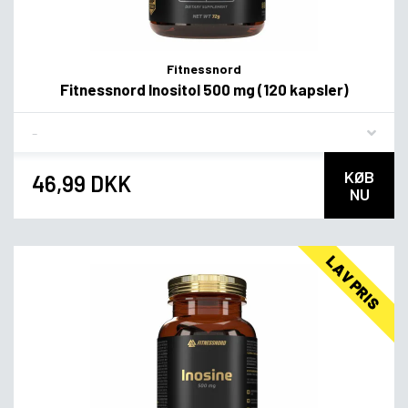
Fitnessnord
Fitnessnord Inositol 500 mg (120 kapsler)
Flavor
KØB
46,99 DKK
NU
LAV PRIS