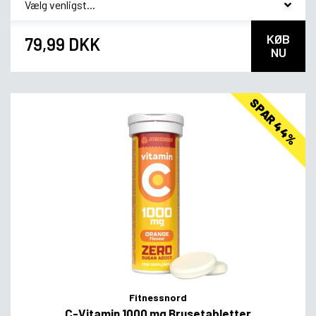
KØB
79,99 DKK
NU
SPAR 44%
Fitnessnord
C-Vitamin 1000 mg Brusetabletter