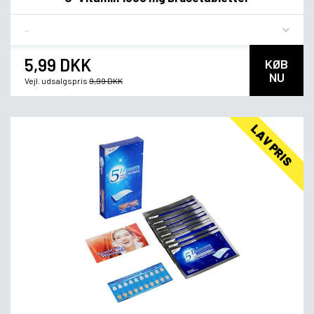
Flavor
5,99 DKK
KØB
NU
Vejl. udsalgspris
9,99 DKK
LAV PRIS