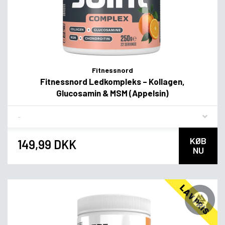
Fitnessnord
Fitnessnord Ledkompleks – Kollagen,
Glucosamin & MSM (Appelsin)
Flavor
KØB
149,99 DKK
NU
LAV PRIS