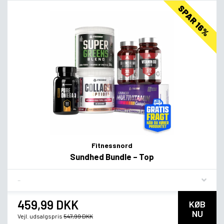
SPAR 16%
Fitnessnord
Sundhed Bundle – Top
Flavor
459,99 DKK
KØB
NU
Vejl. udsalgspris
547,99 DKK