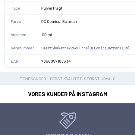
Type
Pulvertragt
Farve
DC Comics, Batman
Volumen
110 ml
Varenummer
SmartShakeWhey2GoFunnelDCComicsBatman110ml.
EAN
7350057186534
FITNESSNORD - BEDST KVALITET, STØRST UDVALG
VORES KUNDER PÅ INSTAGRAM