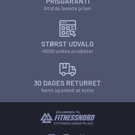
PRISGARANTI
Altid de laveste priser
STØRST UDVALG
+6000 unikke produkter
30 DAGES RETURRET
Nemt og enkelt at bytte