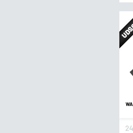
UDS
WA
24