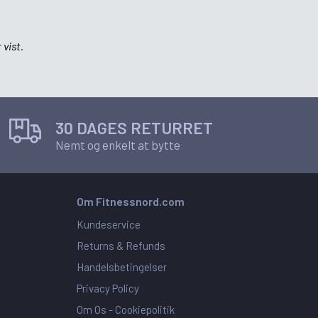
 vist.
30 DAGES RETURRET
Nemt og enkelt at bytte
Om Fitnessnord.com
Kundeservice
Returns & Refunds
Handelsbetingelser
Privacy Policy
Om Os -
Cookiepolitik