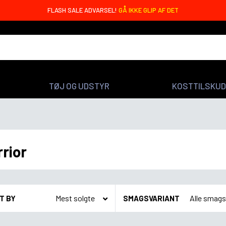
FLASH SALE ADVARSEL!
GÅ IKKE GLIP AF DET
TØJ OG UDSTYR
KOSTTILSKUD
rior
T BY
SMAGSVARIANT