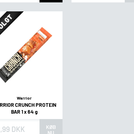
OLGT
Warrior
RRIOR CRUNCH PROTEIN
BAR 1 x 64 g
KØB
,99 DKK
NU