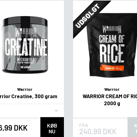
UDSOLGT
Warrior
Warrior
rior Creatine, 300 gram
WARRIOR CREAM OF RI
2000 g
vor
KØB
FRA
6,99 DKK
240,99 DKK
NU