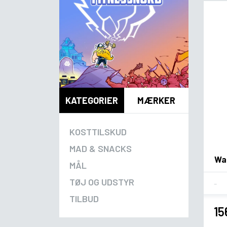
KATEGORIER
MÆRKER
KOSTTILSKUD
MAD & SNACKS
War
MÅL
Fla
TØJ OG UDSTYR
TILBUD
15