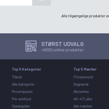
Alle tilgængelige produkter er
STØRST UDVALG
+6000 unikke produkter
Top 5 Kategorier
Top 5 Mærker
Tilbud
Fitnessnord
Alle kategorier
Ragnarok
Proteinpulver
Berserker
Pre-workout
AK-47 Labs
Slankepiller
Alle mærker