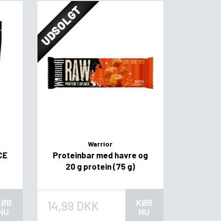
UDSOLGT
Warrior
CE
Proteinbar med havre og
20 g protein (75 g)
KØB
KØB
14,99 DKK
NU
NU