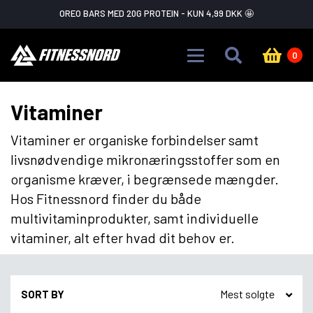
Skip to main content
FLASH SALE ADVARSEL!
GÅ IKKE GLIP AF DET
0
Vitaminer
Vitaminer er organiske forbindelser samt
livsnødvendige mikronæringsstoffer som en
organisme kræver, i begrænsede mængder.
Hos Fitnessnord finder du både
multivitaminprodukter, samt individuelle
vitaminer, alt efter hvad dit behov er.
SORT BY