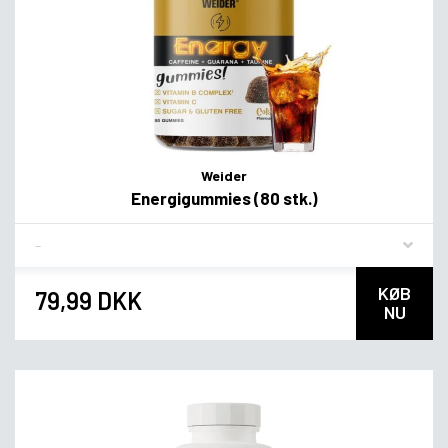
Weider
Energigummies (80 stk.)
Flavor
KØB
79,99 DKK
NU