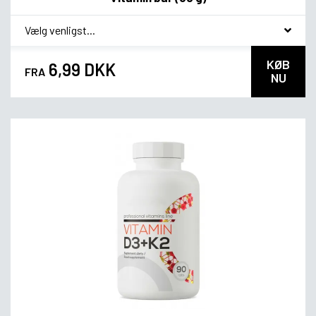
*
Smagsvariant
KØB
6,99 DKK
FRA
NU