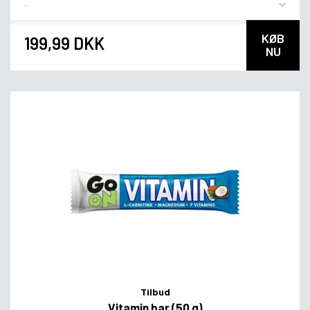
KØB
199,99 DKK
NU
Tilbud
Vitamin bar (50 g)