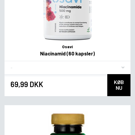
Osavi
Niacinamid (60 kapsler)
Flavor
KØB
69,99 DKK
NU