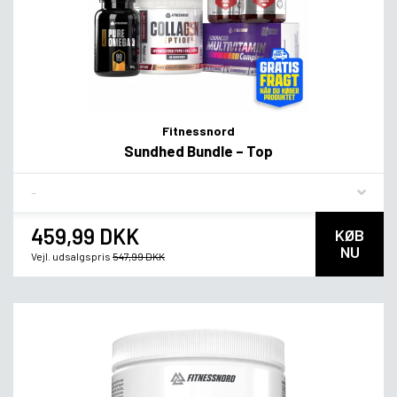
Fitnessnord
Sundhed Bundle – Top
Flavor
459,99 DKK
KØB
NU
Vejl. udsalgspris
547,99 DKK