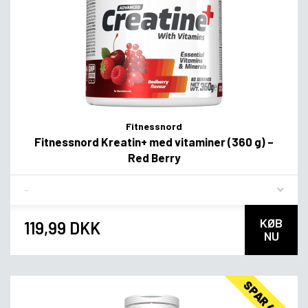
Fitnessnord
Fitnessnord Kreatin+ med vitaminer (360 g) –
Red Berry
Flavor
KØB
119,99 DKK
NU
SPAR 44%