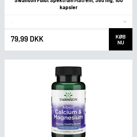
Swanson Fuldt Spektrum Matrem, 380 mg, 100
kapsler
Flavor
KØB
79,99 DKK
NU