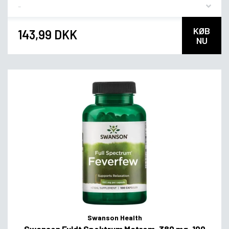
Flavor
KØB
143,99 DKK
NU
Swanson Health