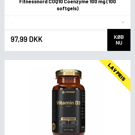
Fitnessnord COQ10 Coenzyme 100 mg (100
softgels)
Flavor
KØB
97,99 DKK
NU
LAV PRIS