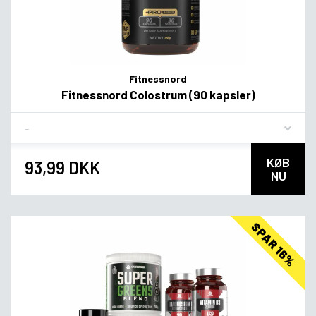
Fitnessnord
Fitnessnord Colostrum (90 kapsler)
Flavor
KØB
93,99 DKK
NU
SPAR 16%