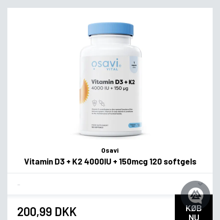
Osavi
Vitamin D3 + K2 4000IU + 150mcg 120 softgels
Flavor
KØB
200,99 DKK
NU