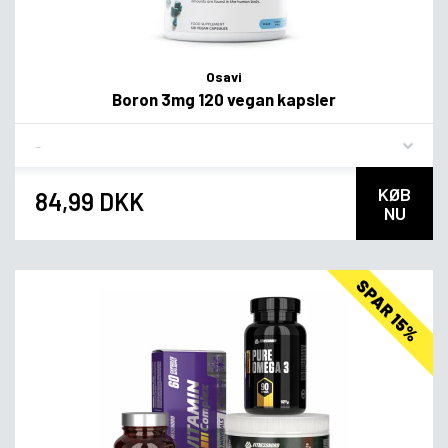
Osavi
Boron 3mg 120 vegan kapsler
Flavor
KØB
84,99 DKK
NU
SPAR 15%