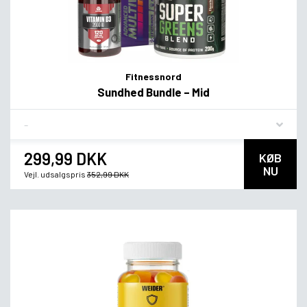
Fitnessnord
Sundhed Bundle – Mid
Flavor
299,99 DKK
KØB
NU
Vejl. udsalgspris
352,99 DKK