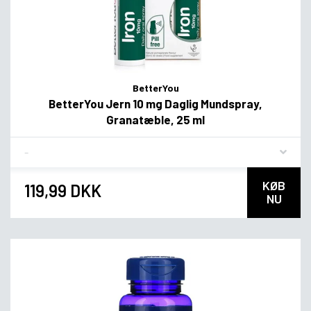
BetterYou
BetterYou Jern 10 mg Daglig Mundspray,
Granatæble, 25 ml
Flavor
KØB
119,99 DKK
NU