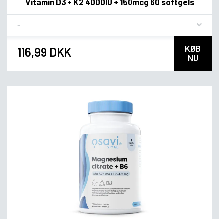
Vitamin D3 + K2 4000IU + 150mcg 60 softgels
Flavor
KØB
116,99 DKK
NU