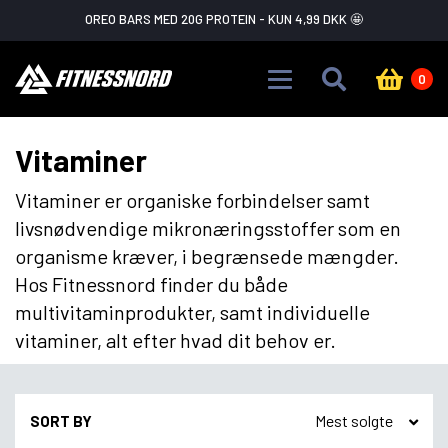
Skip to main content
FLASH SALE ADVARSEL!
GÅ IKKE GLIP AF DET
0
Vitaminer
Vitaminer er organiske forbindelser samt
livsnødvendige mikronæringsstoffer som en
organisme kræver, i begrænsede mængder.
Hos Fitnessnord finder du både
multivitaminprodukter, samt individuelle
vitaminer, alt efter hvad dit behov er.
SORT BY