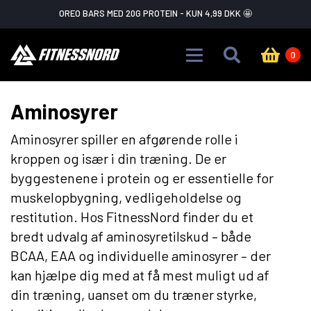
Skip to main content
FLASH SALE ADVARSEL!
GÅ IKKE GLIP AF DET
0
Aminosyrer
Aminosyrer spiller en afgørende rolle i
kroppen og især i din træning. De er
byggestenene i protein og er essentielle for
muskelopbygning, vedligeholdelse og
restitution. Hos FitnessNord finder du et
bredt udvalg af aminosyretilskud – både
BCAA, EAA og individuelle aminosyrer – der
kan hjælpe dig med at få mest muligt ud af
din træning, uanset om du træner styrke,