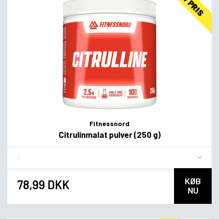
LAV PRIS
Fitnessnord
Citrulinmalat pulver (250 g)
Flavor
KØB
78,99 DKK
NU