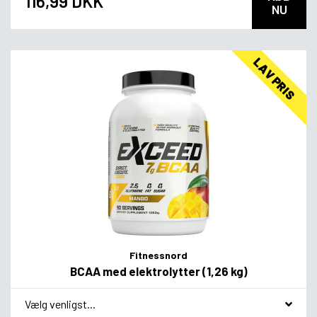
116,99 DKK
NU
LAV PRIS
Fitnessnord
BCAA med elektrolytter (1,26 kg)
*
Smagsvariant