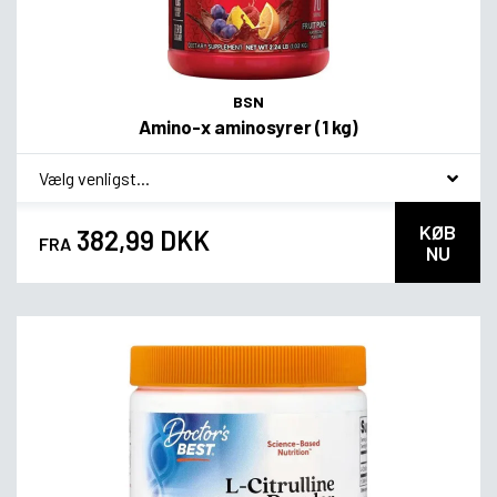
BSN
Amino-x aminosyrer (1 kg)
*
Smagsvariant
KØB
382,99 DKK
FRA
NU