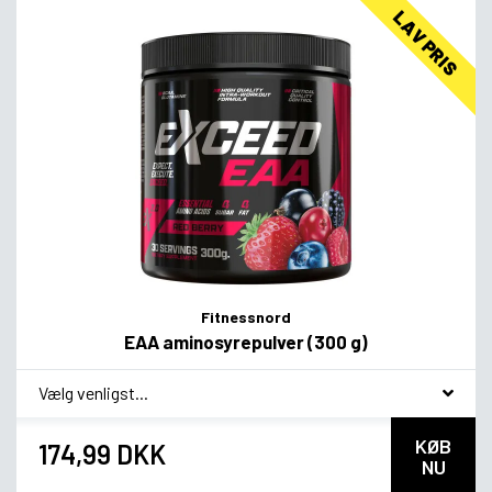
LAV PRIS
Fitnessnord
EAA aminosyrepulver (300 g)
*
Smagsvariant
KØB
174,99 DKK
NU