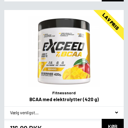
LAV PRIS
Fitnessnord
BCAA med elektrolytter (420 g)
*
Smagsvariant
KØB