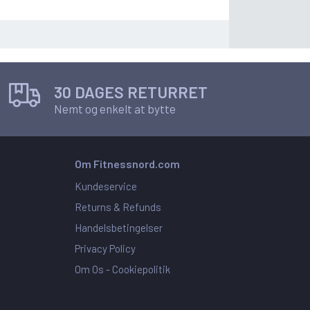
30 DAGES RETURRET
Nemt og enkelt at bytte
Om Fitnessnord.com
Kundeservice
Returns & Refunds
Handelsbetingelser
Privacy Policy
Om Os -
Cookiepolitik