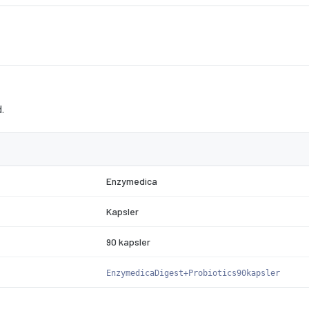
.
Enzymedica
Kapsler
90 kapsler
EnzymedicaDigest+Probiotics90kapsler