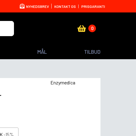
NYHEDSBREV
KONTAKT OS
PRISGARANTI
0
MÅL
TILBUD
Enzymedica
r
KK
-15%