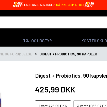
OREO BARS MED 20G PROTEIN - KUN 4,99 DKK 🤩
TØJ OG UDSTYR
KOSTTILSKUD
ME OG FORDØJELSE
DIGEST + PROBIOTICS, 90 KAPSLER
Digest + Probiotics, 90 kapsle
425,99 DKK
1
Vare
425,99 DKK
3
Varer
1.085,97 D