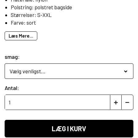
Polstring: polstret bagside
Størrelser: S-XXL
Farve: sort
Læs Mere...
smag:
Antal:
LÆG I KURV