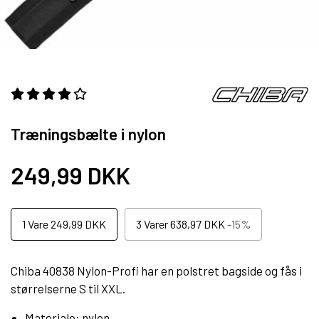
Træningsbælte i nylon
249,99 DKK
1
Vare
249,99 DKK
3
Varer
638,97 DKK
-15%
Chiba 40838 Nylon-Profi har en polstret bagside og fås i
størrelserne S til XXL.
Materiale: nylon