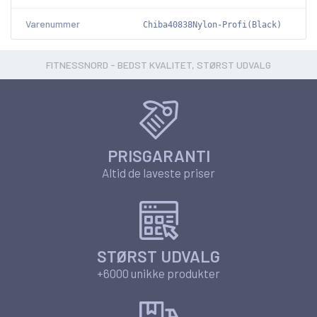
Varenummer
Chiba40838Nylon-Profi(Black)
FITNESSNORD - BEDST KVALITET, STØRST UDVALG
PRISGARANTI
Altid de laveste priser
STØRST UDVALG
+6000 unikke produkter