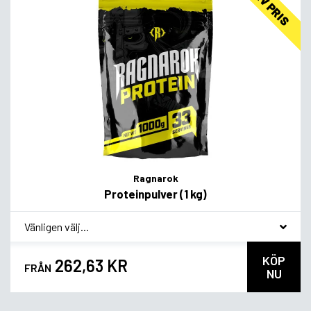
LAV PRIS
Ragnarok
Proteinpulver (1 kg)
*
Smagsvariant
KÖP
262,63 KR
FRÅN
NU