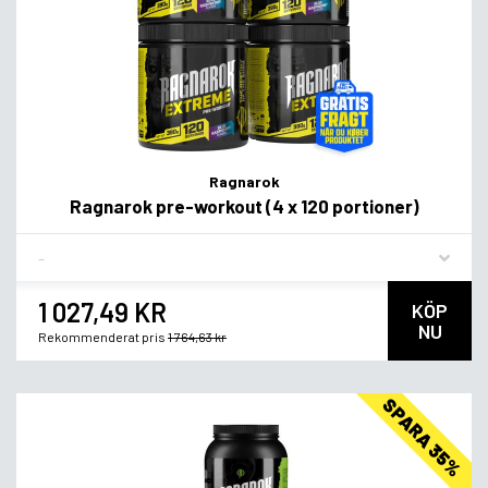
Ragnarok
Ragnarok pre-workout (4 x 120 portioner)
Flavor
1 027,49 KR
KÖP
NU
Rekommenderat pris
1 764,63 kr
SPARA 35%