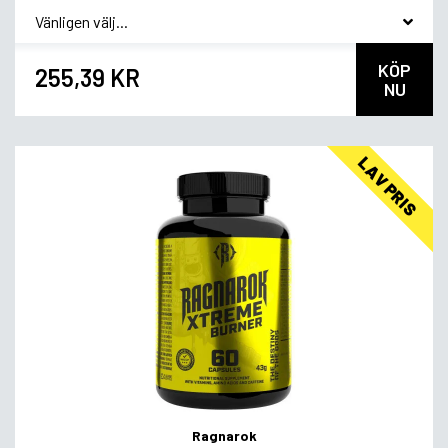
*
Smagsvariant
KÖP
255,39 KR
NU
LAV PRIS
Ragnarok