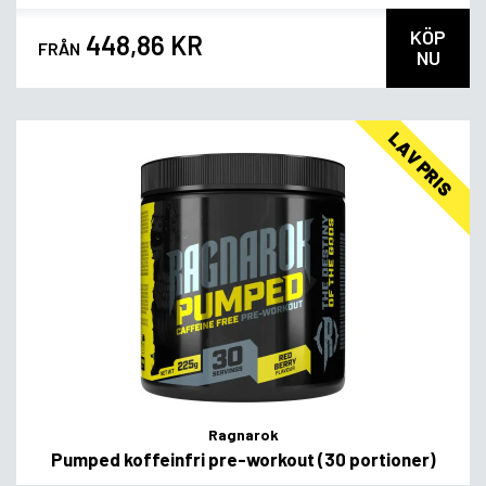
KÖP
448,86 KR
FRÅN
NU
LAV PRIS
Ragnarok
Pumped koffeinfri pre-workout (30 portioner)