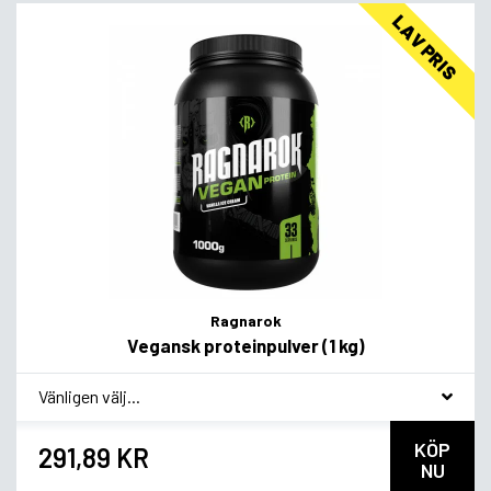
LAV PRIS
Ragnarok
Vegansk proteinpulver (1 kg)
*
Smagsvariant
KÖP
291,89 KR
NU