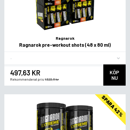
Ragnarok
Ragnarok pre-workout shots (48 x 80 ml)
Flavor
497,63 KR
KÖP
NU
Rekommenderat pris
1 323,11 kr
SPARA 42%