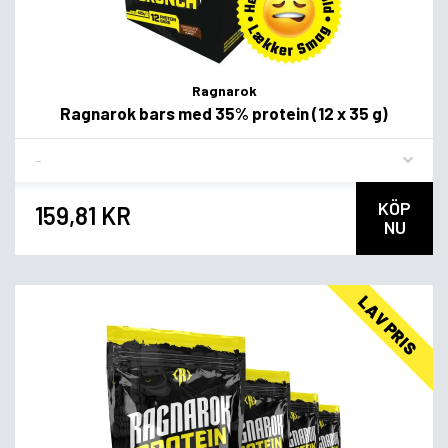
Ragnarok
Ragnarok bars med 35% protein (12 x 35 g)
Flavor
KÖP
159,81 KR
NU
LAV PRIS