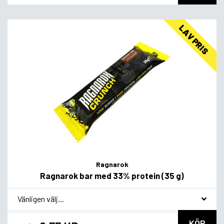
LAV PRIS
Ragnarok
Ragnarok bar med 33% protein (35 g)
*
Smagsvariant
KÖP