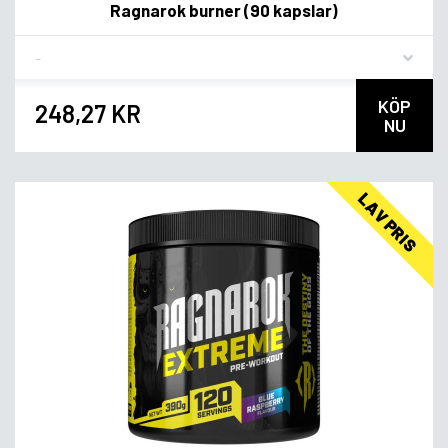
Ragnarok burner (90 kapslar)
Flavor
KÖP
248,27 KR
NU
LAV PRIS