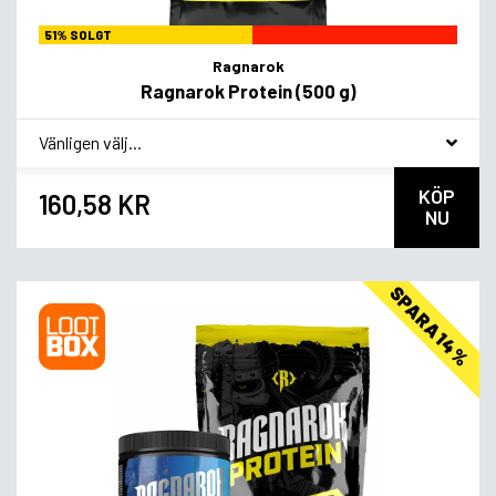
51% SOLGT
Ragnarok
Ragnarok Protein (500 g)
*
Smagsvariant
KÖP
160,58 KR
NU
SPARA 14%