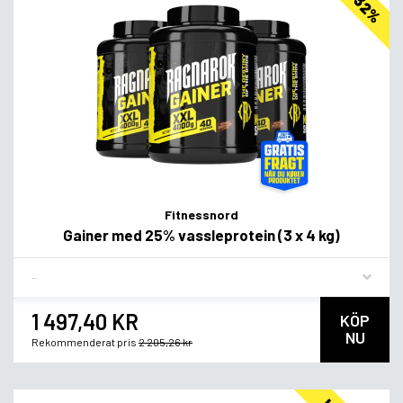
Fitnessnord
Gainer med 25% vassleprotein (3 x 4 kg)
Flavor
1 497,40 KR
KÖP
NU
Rekommenderat pris
2 205,26 kr