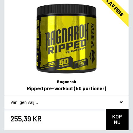
LAV PRIS
Ragnarok
Ripped pre-workout (50 portioner)
*
Smagsvariant
KÖP
255,39 KR
NU