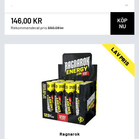
Flavor
146,00 KR
KÖP
NU
Rekommenderat pris
660,08 kr
LAV PRIS
Ragnarok