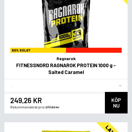
50% SOLGT
Ragnarok
FITNESSNORD RAGNAROK PROTEIN 1000 g -
Salted Caramel
Flavor
249,26 KR
KÖP
NU
Rekommenderat pris
277,32 kr