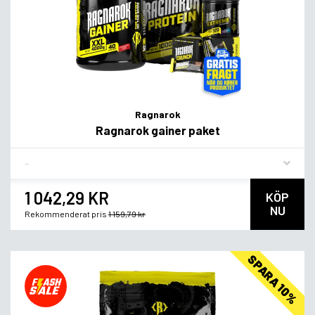
Ragnarok
Ragnarok gainer paket
Flavor
1 042,29 KR
KÖP
NU
Rekommenderat pris
1 159,79 kr
SPARA 10%