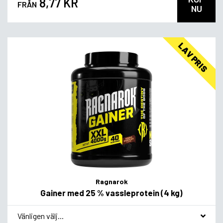
8,77 KR
FRÅN
NU
LAV PRIS
Ragnarok
Gainer med 25 % vassleprotein (4 kg)
*
Smagsvariant