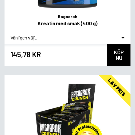
Ragnarok
Kreatin med smak (400 g)
*
Smagsvariant
KÖP
145,78 KR
NU
LAV PRIS