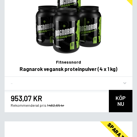
Fitnessnord
Ragnarok vegansk proteinpulver (4 x 1 kg)
Flavor
953,07 KR
KÖP
NU
Rekommenderat pris
1 462,65 kr
SPARA 32%