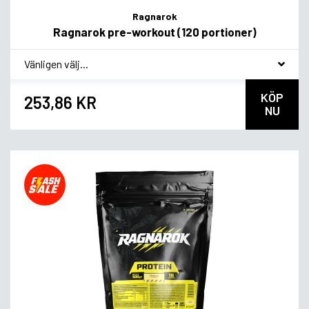
Ragnarok
Ragnarok pre-workout (120 portioner)
*
Smagsvariant
KÖP
253,86 KR
NU