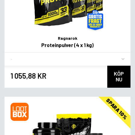
Ragnarok
Proteinpulver (4 x 1 kg)
Flavor
KÖP
1 055,88 KR
NU
SPARA 10%