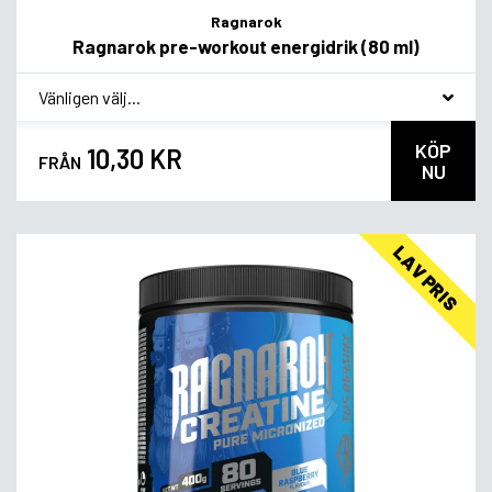
Ragnarok
Ragnarok pre-workout energidrik (80 ml)
*
Smagsvariant
KÖP
10,30 KR
FRÅN
NU
LAV PRIS