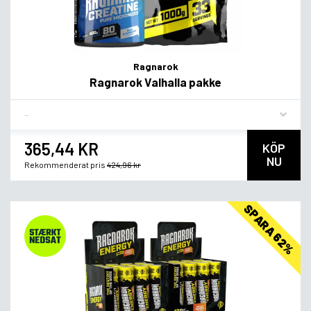
Ragnarok
Ragnarok Valhalla pakke
Flavor
365,44 KR
KÖP
NU
Rekommenderat pris
424,96 kr
SPARA 62%