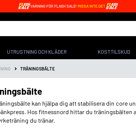
VARNING FÖR FLASH SALE!
MISSA INTE DET.
UTRUSTNING OCH KLÄDER
KOSTTILSKUD
NING
TRÄNINGSBÄLTE
ningsbälte
räningsbälte kan hjälpa dig att stabilisera din core 
änkpress. Hos fitnessnord hittar du träningsbälten av
yrketräning du tränar.