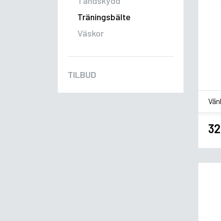
Tandskydd
Träningsbälte
Väskor
TILBUD
*
Sm
32