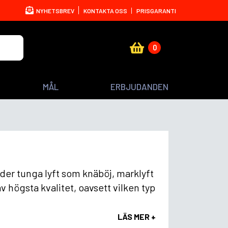
NYHETSBREV
KONTAKTA OSS
PRISGARANTI
0
MÅL
ERBJUDANDEN
under tunga lyft som knäböj, marklyft
 högsta kvalitet, oavsett vilken typ
LÄS MER +