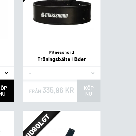
Fitnessnord
Träningsbälte i läder
Flavor
KÖP
KÖP
335,96 KR
FRÅN
NU
NU
UDSOLGT