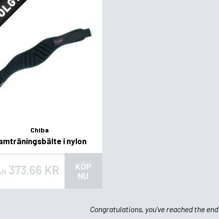
OLGT
Chiba
amträningsbälte i nylon
KÖP
373,66 KR
ÅN
NU
Congratulations, you've reached the end 