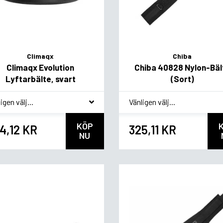
Climaqx
Chiba
Climaqx Evolution
Chiba 40828 Nylon-Bäl
Lyftarbälte, svart
(Sort)
akvariant
*
Smakvariant
KÖP
4,12 KR
325,11 KR
NU