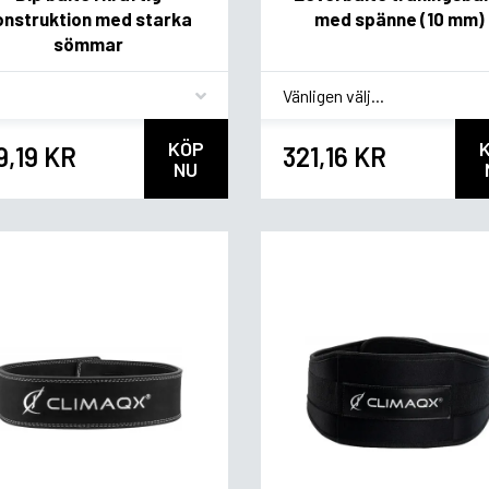
onstruktion med starka
med spänne (10 mm)
sömmar
vor
*
Smagsvariant
KÖP
9,19 KR
321,16 KR
NU