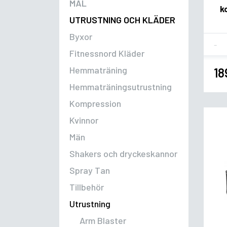
MÅL
k
UTRUSTNING OCH KLÄDER
Byxor
Fla
Fitnessnord Kläder
Hemmaträning
18
Hemmaträningsutrustning
Kompression
Kvinnor
Män
Shakers och dryckeskannor
Spray Tan
Tillbehör
Utrustning
Arm Blaster