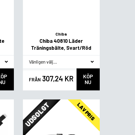
Chiba
te
Chiba 40810 Läder
Träningsbälte, Svart/Röd
*
Smakvariant
KÖP
KÖP
307,24 KR
FRÅN
NU
NU
UDSOLGT
LAV PRIS