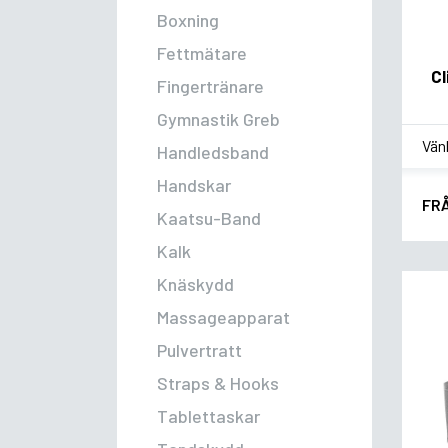
Boxning
Fettmätare
C
Fingertränare
Gymnastik Greb
*
Sm
Handledsband
Handskar
FR
Kaatsu-Band
Kalk
Knäskydd
Massageapparat
Pulvertratt
Straps & Hooks
Tablettaskar