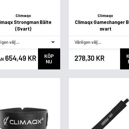
Climaqx
Climaqx
limaqx Strongman Bälte
Climaqx Gamechanger Be
(Svart)
svart
akvariant
*
Smakvariant
KÖP
654,49 KR
278,30 KR
ÅN
NU