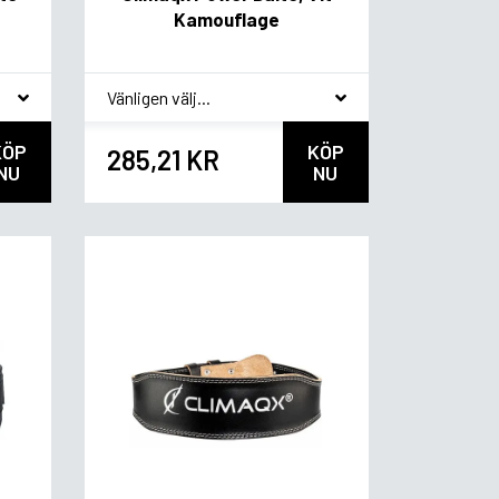
Kamouflage
*
Smakvariant
KÖP
KÖP
285,21 KR
NU
NU