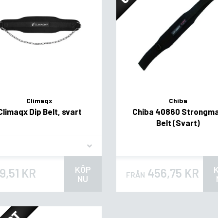
Climaqx
Chiba
Climaqx Dip Belt, svart
Chiba 40860 Strongm
Belt (Svart)
vor
KÖP
9,51 KR
456,75 KR
FRÅN
NU