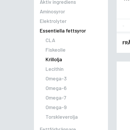
Aktiv ingrediens
Aminosyror
Elektrolyter
Fla
Essentiella fettsyror
CLA
FR
Fiskeolie
Krillolja
Lecithin
Omega-3
Omega-6
Omega-7
Omega-9
Torskleverolja
Fettförbrännare