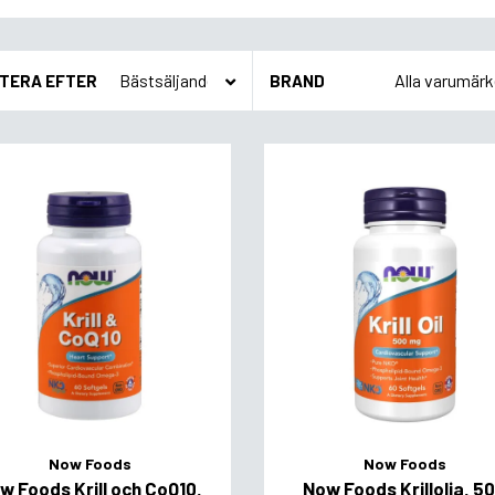
TERA EFTER
BRAND
Now Foods
Now Foods
w Foods Krill och CoQ10,
Now Foods Krillolja, 5