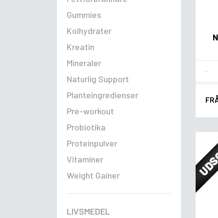
Gummies
Kolhydrater
N
Kreatin
Mineraler
Fla
Naturlig Support
Planteingredienser
FR
Pre-workout
Probiotika
UDS
Proteinpulver
Vitaminer
Weight Gainer
LIVSMEDEL