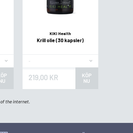
KIKI Health
Krill olie (30 kapsler)
Flavor
KÖP
KÖP
219,00 KR
NU
NU
of the internet.