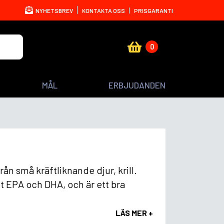
NYHETSBREV
KONTAKTA OSS
PRISGARANTI
0
MÅL
ERBJUDANDEN
från små kräftliknande djur, krill.
mt EPA och DHA, och är ett bra
LÄS MER +