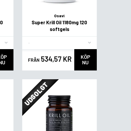
Osavi
60
Super Krill Oil 1180mg 120
softgels
Flavor
KÖP
KÖP
534,57 KR
FRÅN
NU
NU
UDSOLGT