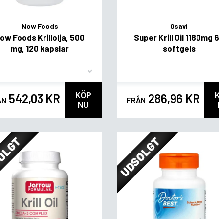
Now Foods
Osavi
ow Foods Krillolja, 500
Super Krill Oil 1180mg 
mg, 120 kapslar
softgels
vor
Flavor
KÖP
542,03 KR
286,96 KR
ÅN
FRÅN
NU
OLGT
UDSOLGT