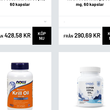
60 kapslar
mg, 60 kapslar
vor
Flavor
KÖP
428,58 KR
290,69 KR
ÅN
FRÅN
NU