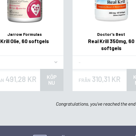
Jarrow Formulas
Doctor's Best
Krill Olie, 60 softgels
Real Krill 350mg, 60
softgels
vor
Flavor
KÖP
491,28 KR
310,31 KR
ÅN
FRÅN
NU
Congratulations, you've reached the end 