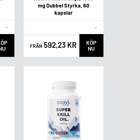
mg Dubbel Styrka, 60
kapslar
Flavor
KÖP
KÖP
592,23 KR
FRÅN
NU
NU