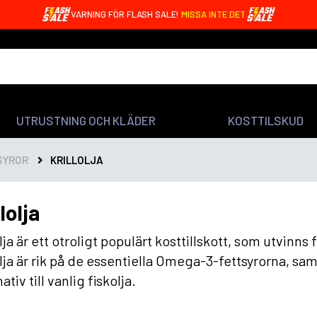
VARNING FÖR FLASH SALE!
MISSA INTE DET.
UTRUSTNING OCH KLÄDER
KOSTTILSKUD
SYROR
KRILLOLJA
lolja
olja är ett otroligt populärt kosttillskott, som utvinns 
olja är rik på de essentiella Omega-3-fettsyrorna, sa
ativ till vanlig fiskolja.